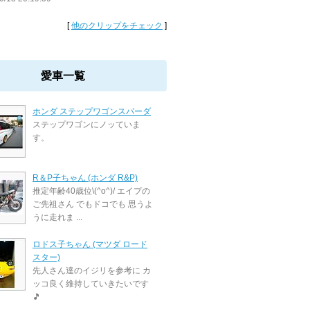
[
他のクリップをチェック
]
愛車一覧
ホンダ ステップワゴンスパーダ
ステップワゴンにノッていま
す。
R＆P子ちゃん (ホンダ R&P)
推定年齢40歳位\(^o^)/ エイプの
ご先祖さん でもドコでも 思うよ
うに走れま ...
ロドス子ちゃん (マツダ ロード
スター)
先人さん達のイジリを参考に カ
ッコ良く維持していきたいです
🎵