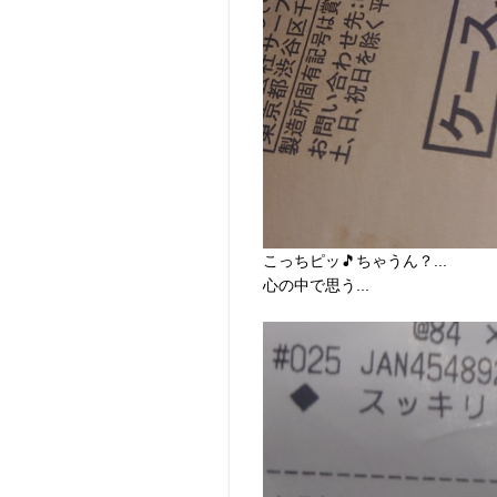
こっちピッ🎵ちゃうん？...
心の中で思う...