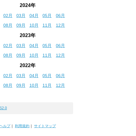
2024年
02月
03月
04月
05月
06月
08月
09月
10月
11月
12月
2023年
02月
03月
04月
05月
06月
08月
09月
10月
11月
12月
2022年
02月
03月
04月
05月
06月
08月
09月
10月
11月
12月
S2.0
ヘルプ
｜
利用規約
｜
サイトマップ