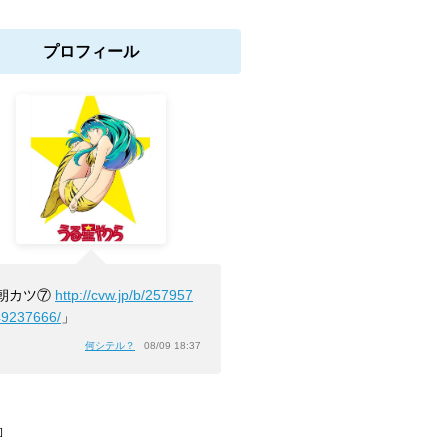
プロフィール
朝カツ⑦
http://cvw.jp/b/257957
49237666/
」
何シテル？
08/09 18:37
]