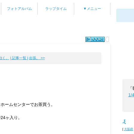
フォトアルバム
ラップタイム
▼メニュー
 効く。
| 記事一覧 |
出張。 >>
「
1/
うホームセンターでお茶買う。
24ヶ入り。
.ξ
[
大阪府