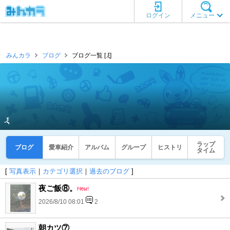
ログイン
メニュー
みんカラ
ブログ
ブログ一覧 [.ξ]
.ξ
ラップ
ブログ
愛車紹介
アルバム
グループ
ヒストリ
タイム
[
写真表示
｜
カテゴリ選択
｜
過去のブログ
]
夜ご飯⑧。
2026/8/10 08:01
2
朝カツ⑦