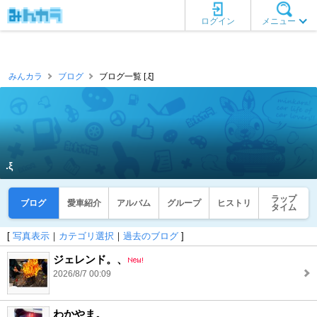
ログイン
メニュー
みんカラ
ブログ
ブログ一覧 [.ξ]
.ξ
ラップ
ブログ
愛車紹介
アルバム
グループ
ヒストリ
タイム
[
写真表示
｜
カテゴリ選択
｜
過去のブログ
]
ジェレンド。、
2026/8/7 00:09
わかやま。