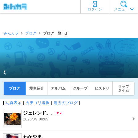
ログイン
メニュー
みんカラ
ブログ
ブログ一覧 [.ξ]
.ξ
ラップ
ブログ
愛車紹介
アルバム
グループ
ヒストリ
タイム
[
写真表示
｜
カテゴリ選択
｜
過去のブログ
]
ジェレンド。、
2026/8/7 00:09
わかやま。