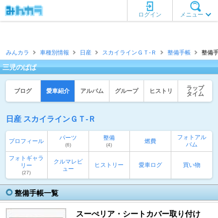
ログイン
メニュー
みんカラ
車種別情報
日産
スカイラインＧＴ‐Ｒ
整備手帳
整備手
三児のぱぱ
ラップ
ブログ
愛車紹介
アルバム
グループ
ヒストリ
タイム
日産 スカイラインＧＴ‐Ｒ
フォトアル
パーツ
整備
プロフィール
燃費
バム
(6)
(4)
フォトギャラ
クルマレビ
ヒストリー
愛車ログ
買い物
リー
ュー
(27)
整備手帳一覧
スーぺリア・シートカバー取り付け