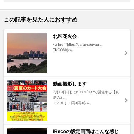
この記事を見た人におすすめ
北区花火会
<a href='https://oarai-senyag ...
TKCOMさん
動画撮影します
7月19日(日)にｵｰﾄﾗﾝﾄﾞﾃｸﾉで開催する【真
夏のｶ ...
ｋｅｎｊｉ(再)(再)さん
iRecoの設定画面はこんな感じ