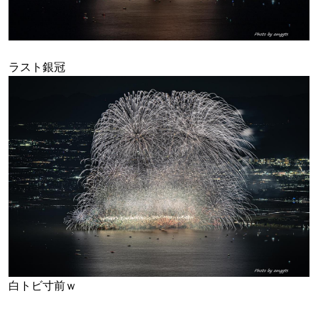
ラスト銀冠
白トビ寸前ｗ