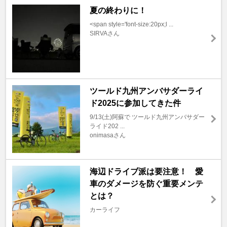
夏の終わりに！
<span style='font-size:20px;l ...
SIRVAさん
ツールド九州アンバサダーライ
ド2025に参加してきた件
9/13(土)阿蘇で ツールド九州アンバサダー
ライド202 ...
onimasaさん
海辺ドライブ派は要注意！ 愛
車のダメージを防ぐ重要メンテ
とは？
カーライフ