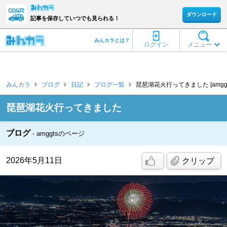
ダウンロード
記事を保存していつでも見られる！
みんカラとは？
ログイン
メニュー
みんカラ
ブログ
日記
ブログ一覧
琵琶湖花火行ってきました [amggt
琵琶湖花火行ってきました
ブログ
amggtsのページ
2026年5月11日
クリップ