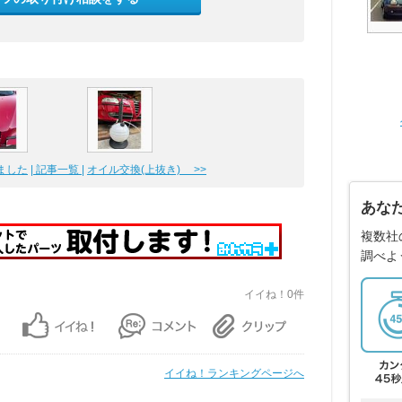
ました
| 記事一覧 |
オイル交換(上抜き) >>
あな
複数社
調べよ
イイね！0件
イイね！ランキングページへ