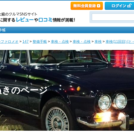
ルファロメオ
>
147
>
整備手帳
>
車検・点検
>
車検・点検
>
車検
>
車検(11回目) [
ぬきのページ