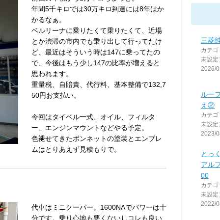
年間5千キロでは30万キロ到達には8年はか
かるなぁ。
ベルリーナに乗りたくて乗りたくて、近場
三菱
とか渋滞の市内でも乗り出して行ってたけ
カテゴ
ど、最近はそういう時は147に乗ってたの
未設定
で、今後はもう少し147の比率が増えると
2026/0
思われます。
重量税、自賠責、代行料、基本整備で132,7
ルー
50円お支払い。
え②
カテゴ
今回はタイベル一式、オイル、フィルタ
未設定
ー、エンジンマウントなどやる予定。
2023/0
色褪せてきたボンネットの塗装とエンブレ
ムはとりあえず見積もりで。
とっ
アルフ
00
カテゴ
未設定
2022/0
代車はミニクーパー。1600NAでパワーは十
分です。乗り心地も悪くないしコレも良い