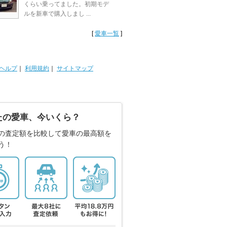
くらい乗ってました。初期モデ
ルを新車で購入しまし ...
[
愛車一覧
]
ヘルプ
｜
利用規約
｜
サイトマップ
たの愛車、今いくら？
の査定額を比較して愛車の最高額を
う！