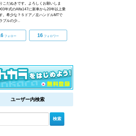
りこだぬきです。よろしくお願いしま
003年式のAlfa147に新車から20年以上乗
す。希少な？５ドア／左ハンドルMTで
ブルの少...
16
16
フォロー
フォロワー
ユーザー内検索