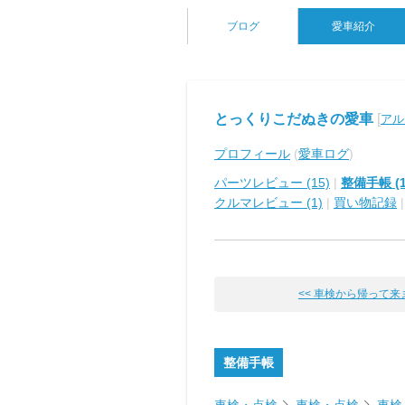
ブログ
愛車紹介
とっくりこだぬきの愛車
[
アル
プロフィール
(
愛車ログ
)
パーツレビュー (15)
|
整備手帳 (1
クルマレビュー (1)
|
買い物記録
<< 車検から帰って来
整備手帳