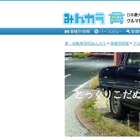
車・自動車SNSみんカラ
>
車種別情報
>
ア
とっくりこだ