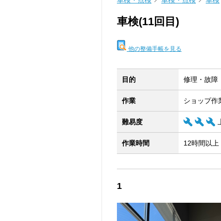
車検・点検
車検・点検
車検
車検(11回目)
他の整備手帳を見る
目的
修理・故障
作業
ショップ作
難易度
作業時間
12時間以上
1