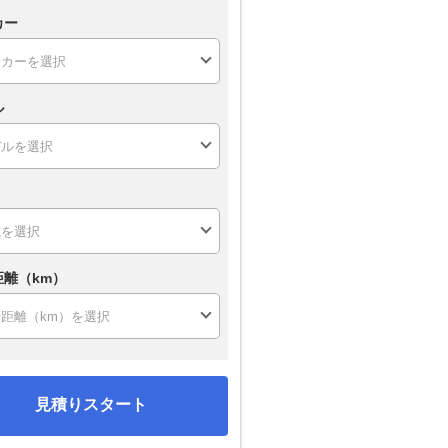
カー
ル
距離（km）
見積りスタート