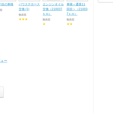
6年目の車検
パワステホース
エンジンオイル
車検＜通算11
交換 (1)
交換（210037
回目＞（21003
度:
ｋｍ）
7ｋｍ）
難易度:
★★★
難易度:
難易度:
★
★★
ビュー