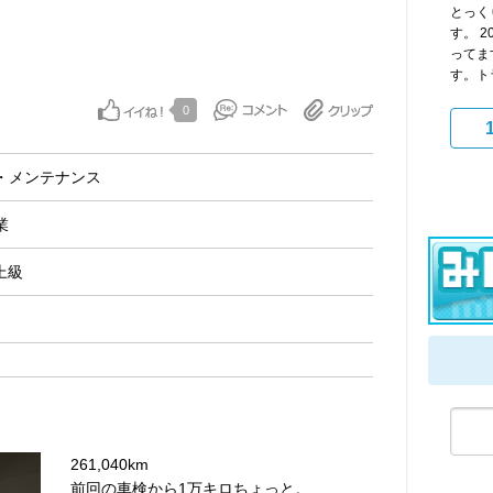
とっく
す。 2
ってま
す。トラ
0
・メンテナンス
業
上級
261,040km
前回の車検から1万キロちょっと。