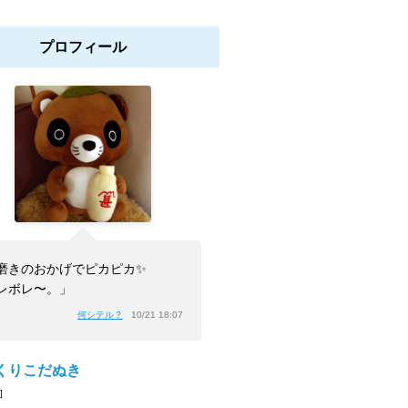
プロフィール
磨きのおかげでピカピカ✨
レボレ〜。」
何シテル？
10/21 18:07
くりこだぬき
]