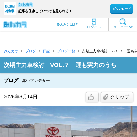
ダウンロード
記事を保存していつでも見られる！
みんカラとは？
ログイン
メニュー
みんカラ
ブログ
日記
ブログ一覧
次期主力車検討 VOL.７ 運も実力の
次期主力車検討 VOL.７ 運も実力のうち
ブログ
赤いプレデター
2026年6月14日
クリップ