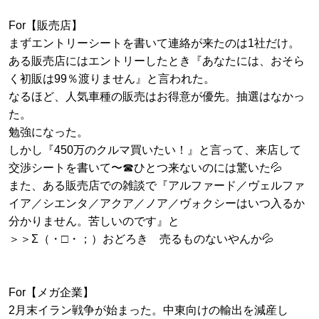
For【販売店】
まずエントリーシートを書いて連絡が来たのは1社だけ。
ある販売店にはエントリーしたとき『あなたには、おそら
く初販は99％渡りません』と言われた。
なるほど、人気車種の販売はお得意が優先。抽選はなかっ
た。
勉強になった。
しかし『450万のクルマ買いたい！』と言って、来店して
交渉シートを書いて〜☎ひとつ来ないのには驚いた💦
また、ある販売店での雑談で『アルファード／ヴェルファ
イア／シエンタ／アクア／ノア／ヴォクシーはいつ入るか
分かりません。苦しいのです』と
＞＞Σ（・□・；）おどろき 売るものないやんか💦
For【メガ企業】
2月末イラン戦争が始まった。中東向けの輸出を減産し