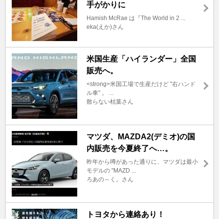
手がかりに
Hamish McRae は『The World in 2 ...
eka(えか)さん
米国生産「ハイランダー」全国
販売へ。
<strong>米国工場で生産だけど "右ハンド
ル車" 。 ...
散らない枯葉さん
マツダ、MAZDA2(デミオ)の国
内販売を今夏終了へ…。
昨年から噂があった通りに、マツダは最小
モデルの "MAZD ...
ろあの～く。さん
トヨタから連絡あり！