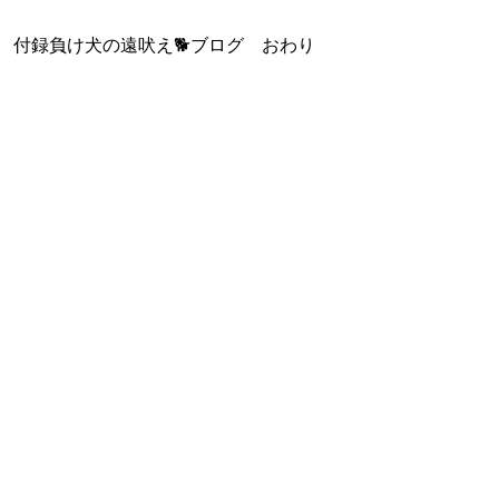
付録負け犬の遠吠え🐕️ブログ おわり