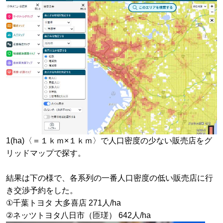
1(ha)〈＝１ｋｍ×１ｋｍ〉で人口密度の少ない販売店をグ
リッドマップで探す。
結果は下の様で、各系列の一番人口密度の低い販売店に行
き交渉予約をした。
①千葉トヨタ 大多喜店 271人/ha
②ネッツトヨタ八日市（匝瑳） 642人/ha