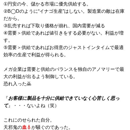
①円安の今、儲かる市場に優先供給する。
②B◯Dのように“イナゴ生産”はしない。製造業の敵は在庫
だから。
③乱売すれば下取り価格が崩れ、国内需要が減る
④需要＞供給であれば値引きをする必要がない。利益が増
す。
⑤需要＞供給であればお得意のジャストインタイムで最適
効率の生産で利益が得られる。
メガ企業は需要と供給のバランスを独自のアノマリーで最
大の利益が出るよう制御している。
恐れ入った🙇
『
お客様に製品を十分に供給できていなく心苦しく思っ
て
』・・・ないよね（笑）
これにのせられた自分。
天邪鬼の
血💧
が騒ぐのであった。