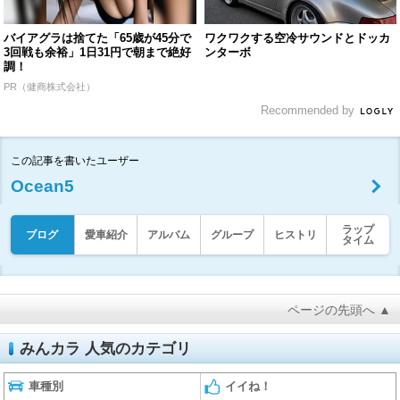
バイアグラは捨てた「65歳が45分で
ワクワクする空冷サウンドとドッカ
3回戦も余裕」1日31円で朝まで絶好
ンターボ
調！
PR（健商株式会社）
Recommended by
この記事を書いたユーザー
Ocean5
ラップ
ブログ
愛車紹介
アルバム
グループ
ヒストリ
タイム
ページの先頭へ ▲
みんカラ 人気のカテゴリ
車種別
イイね！