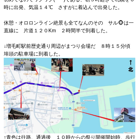
時に出発、気温１４℃ さすがに着込んで出発した。
休憩・オロロンライン絶景も全てなんのその サル🐵は一
直線に 片道１２０Km ２時間半で到着した。
↓増毛町駅前歴史通り周辺がまつり会場だ ８時１５分頃
埠頭の駐車場に到着した。
↑青色は往路、通過後 １０時からの祭り開催開始時、歩行