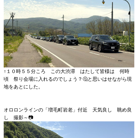
↑１０時５５分ころ この大渋滞 はたして皆様は 何時
頃 祭り会場に入れるのでしょう？🤔と思いはせながら現
地をあとにした。
オロロンラインの「増毛町岩老」付近 天気良し 眺め良
し 撮影～📷