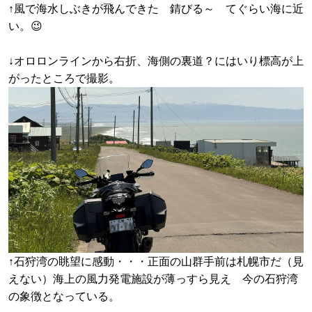
↑風で海水しぶきが飛んできた 錆びる～ てぐらい海に近
い。😉
↓オロロンラインから右折、海側の裏道？にはいり標高が上
がったところで撮影。
↑石狩湾の眺望に感動・・・正面の山群手前は札幌市だ（見
えない）海上の風力発電施設が薄っすら見え 今の石狩湾
の象徴となっている。