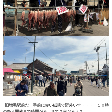
↓旧増毛駅前だ 手前に赤い絨毯で野外いす・・・ １０時
の祭り開催まで時間がる さて？何だろう？