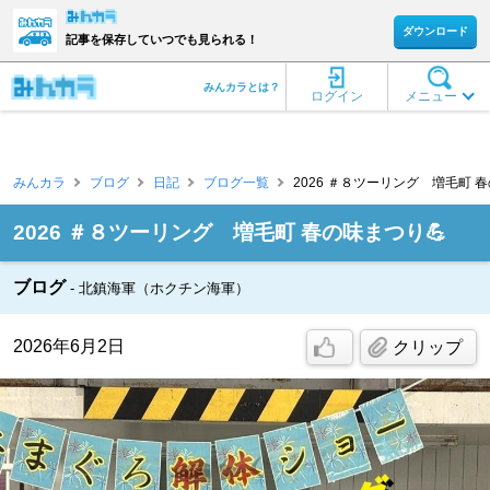
ダウンロード
記事を保存していつでも見られる！
みんカラとは？
ログイン
メニュー
みんカラ
ブログ
日記
ブログ一覧
2026 ＃８ツーリング 増毛町 春の味ま
2026 ＃８ツーリング 増毛町 春の味まつり💪
ブログ
北鎮海軍（ホクチン海軍）
2026年6月2日
クリップ