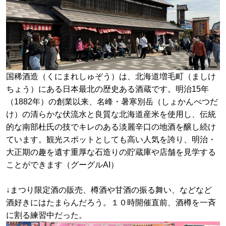
国稀酒造（くにまれしゅぞう）は、北海道増毛町（ましけ
ちょう）にある日本最北の歴史ある酒蔵です。明治15年
（1882年）の創業以来、名峰・暑寒別岳（しょかんべつだ
け）の清らかな伏流水と良質な北海道産米を使用し、伝統
的な南部杜氏の技でキレのある淡麗辛口の地酒を醸し続け
ています。観光スポットとしても高い人気を誇り、明治・
大正期の趣を遺す重厚な石造りの貯蔵庫や店舗を見学する
ことができます（グーグルAI）
↓まつり限定酒の販売、樽酒や甘酒の振る舞い、などなど
酒好きにはたまらんだろう。１０時開催直前、酒樽を一斉
に割る練習中だった。