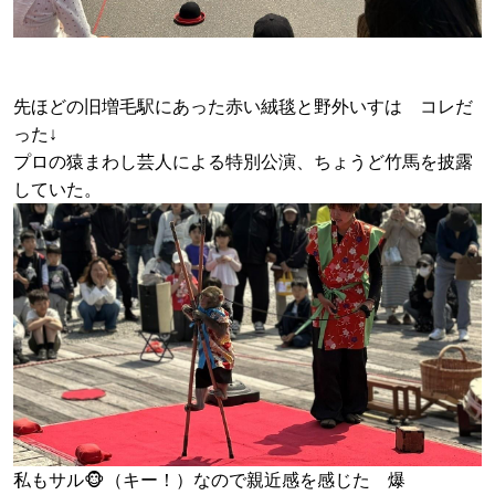
先ほどの旧増毛駅にあった赤い絨毯と野外いすは コレだ
った↓
プロの猿まわし芸人による特別公演、ちょうど竹馬を披露
していた。
私もサル🐵（キー！）なので親近感を感じた 爆