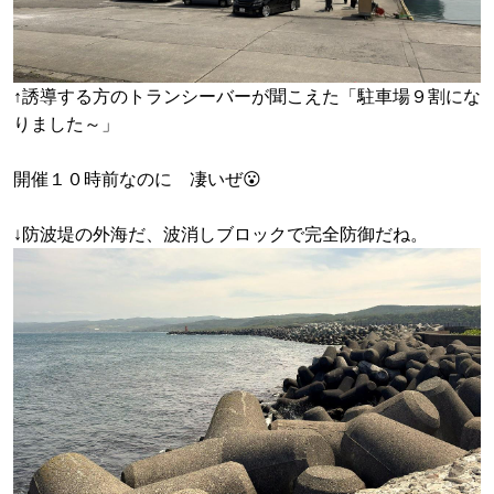
↑誘導する方のトランシーバーが聞こえた「駐車場９割にな
りました～」
開催１０時前なのに 凄いぜ😮
↓防波堤の外海だ、波消しブロックで完全防御だね。