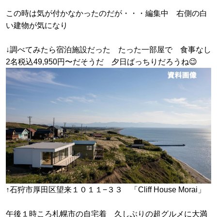
この時は気が付かなかったのだが・・・編集中 右側の白
い建物が気になり
↓調べてみたら宿泊施設だった たった一部屋で 食事なし
2名税込49,950円〜だそうだ 夕日ばっちりだろうね😉
↑石狩市厚田区望来１０１１−３３ 「Cliff House Morai」
午後１時ころ札幌市の自宅着 久しぶりの超グルメに大満