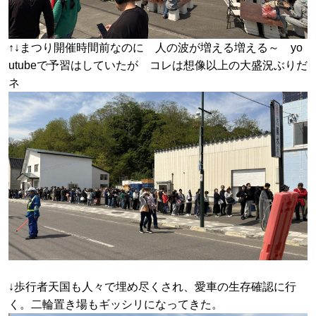
↑↓まつり開催時間前なのに 人の波が増える増える～ yo
utubeで予習はしていたが コレは想像以上の大盛況ぶりだ
ネ
↓歩行者天国も人々で埋め尽くされ、愛車の生存確認に行
く。二輪置き場もギッシリになってきた。