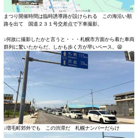
まつり開催時間は臨時誘導路が設けられる この海沿い順
路を出て 国道２３１号交差点で下車撮影。
↓何故に撮影したかと言うと・・・札幌市方面から着た車両
群列に驚いたからだ、しかも歩く方が早いペース。😫
↓増毛町郊外でも この渋滞だ 札幌ナンバーだらけ