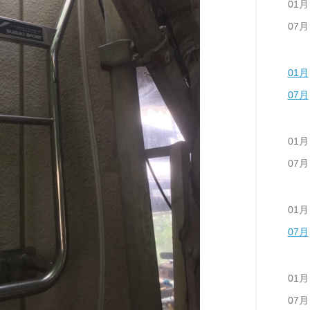
01月
07月
01月
07月
01月
07月
01月
07月
01月
07月