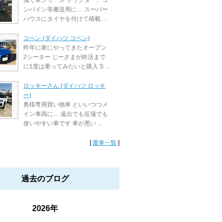
働く車シリーズ トラクター、コ
ンバイン等搬送用に… スーパー
ハウスにタイヤを付けて積載 ...
コペン (ダイハツ コペン)
昨年に家にやってきたオープン
2シーター じーさまが終活まで
に1度は乗ってみたいと購入 S ...
ロッキーさん (ダイハツ ロッキ
ー)
奥様専用買い物車 といいつつメ
イン車両に… 遠出でも近場でも
使いやすい車です 車が悪い ...
[
愛車一覧
]
過去のブログ
2026年