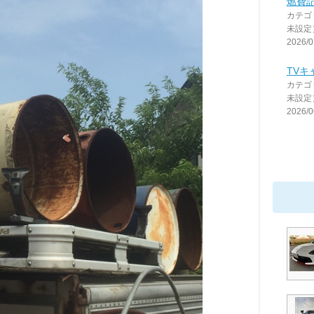
燃費記録
カテゴ
未設定
2026/0
TVキ
カテゴ
未設定
2026/0