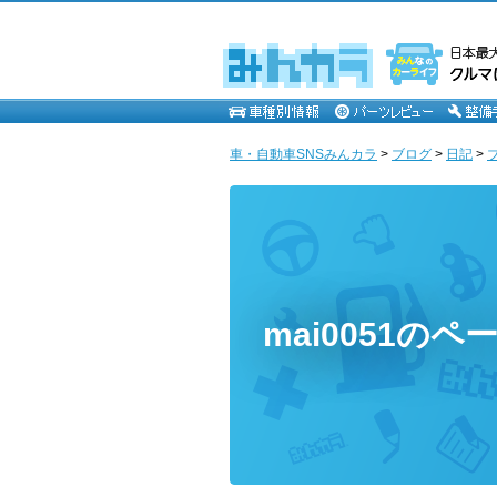
車・自動車SNSみんカラ
>
ブログ
>
日記
>
mai0051のペ