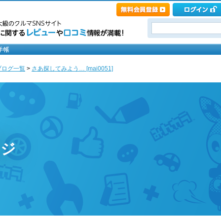
ブログ一覧
>
さあ探してみよう… [mai0051]
ージ