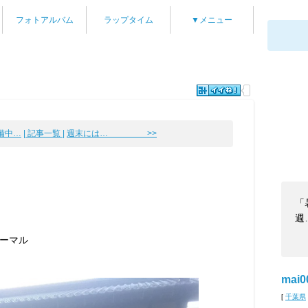
フォトアルバム
ラップタイム
▼メニュー
備中…
| 記事一覧 |
週末には… >>
「
週
ーマル
mai0
[
千葉県