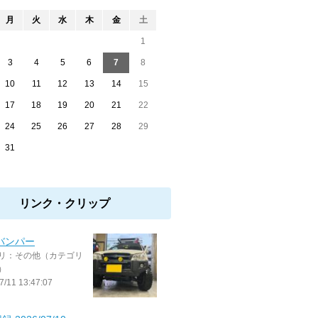
月
火
水
木
金
土
1
3
4
5
6
7
8
10
11
12
13
14
15
17
18
19
20
21
22
24
25
26
27
28
29
31
リンク・クリップ
バンパー
リ：その他（カテゴリ
）
7/11 13:47:07