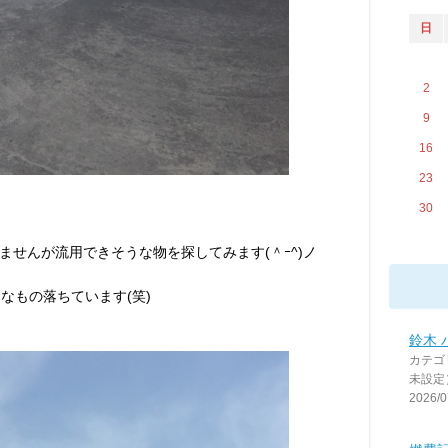
日
2
9
16
23
30
ませんが流用できそうな物を探してみます(＾ｰ^)ノ
なもの落ちています(笑)
鈴木 
カテゴ
未設定
2026/0