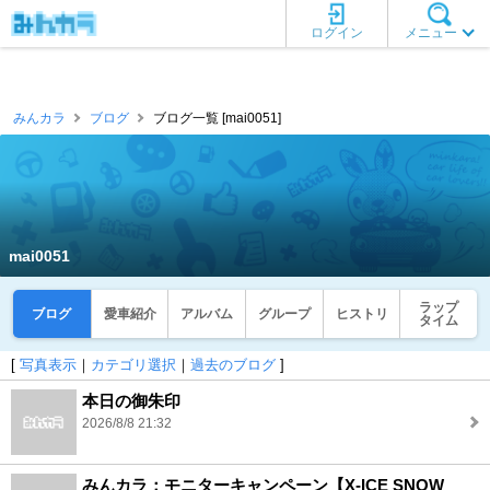
ログイン
メニュー
みんカラ
ブログ
ブログ一覧 [mai0051]
mai0051
ラップ
ブログ
愛車紹介
アルバム
グループ
ヒストリ
タイム
[
写真表示
｜
カテゴリ選択
｜
過去のブログ
]
本日の御朱印
2026/8/8 21:32
みんカラ：モニターキャンペーン【X-ICE SNOW