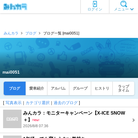
ログイン
メニュー
みんカラ
ブログ
ブログ一覧 [mai0051]
mai0051
ラップ
ブログ
愛車紹介
アルバム
グループ
ヒストリ
タイム
[
写真表示
｜
カテゴリ選択
｜
過去のブログ
]
みんカラ：モニターキャンペーン【X-ICE SNOW
＋】
2026/8/8 07:36