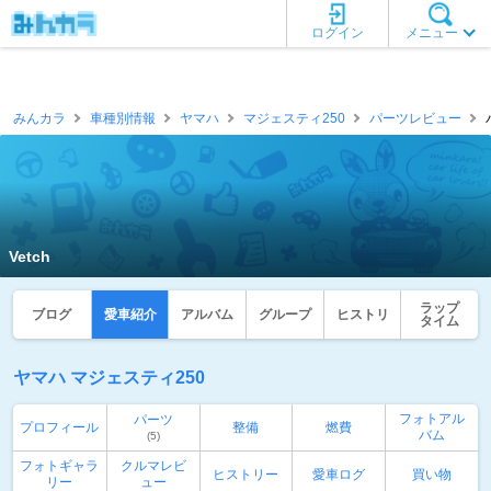
ログイン
メニュー
みんカラ
車種別情報
ヤマハ
マジェスティ250
パーツレビュー
Vetch
ラップ
ブログ
愛車紹介
アルバム
グループ
ヒストリ
タイム
ヤマハ マジェスティ250
フォトアル
パーツ
プロフィール
整備
燃費
バム
(5)
フォトギャラ
クルマレビ
ヒストリー
愛車ログ
買い物
リー
ュー