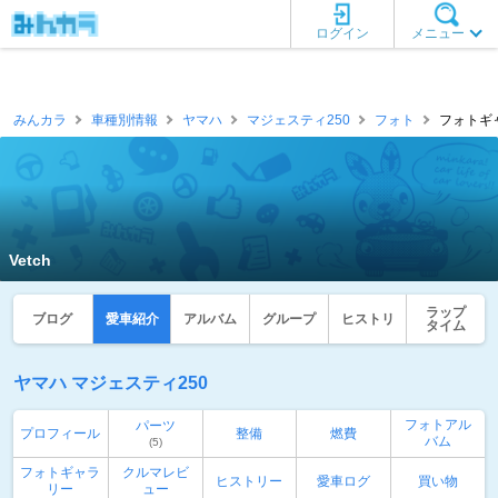
ログイン
メニュー
みんカラ
車種別情報
ヤマハ
マジェスティ250
フォト
フォトギャラ
Vetch
ラップ
ブログ
愛車紹介
アルバム
グループ
ヒストリ
タイム
ヤマハ マジェスティ250
フォトアル
パーツ
プロフィール
整備
燃費
バム
(5)
フォトギャラ
クルマレビ
ヒストリー
愛車ログ
買い物
リー
ュー