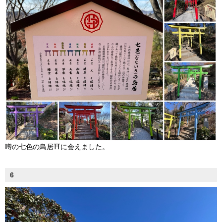
噂の七色の鳥居⛩️に会えました。
6