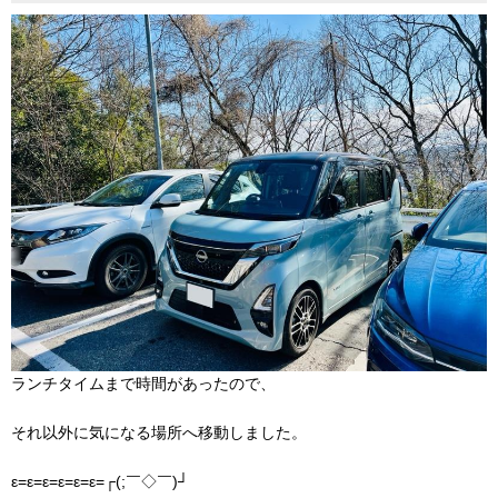
ランチタイムまで時間があったので、
それ以外に気になる場所へ移動しました。
ε=ε=ε=ε=ε=ε=┌(;￣◇￣)┘