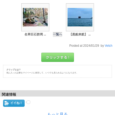
名草巨石群周 ...
一覧へ
【黒船来航】 ...
Posted at 2024/01/29 by
Vetch
クリップとは？
気に入った記事をマイページに保存して、いつでも見られるようになります。
関連情報
イイね！
もっと見る