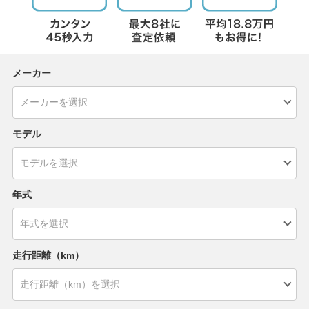
メーカー
モデル
年式
走行距離（km）