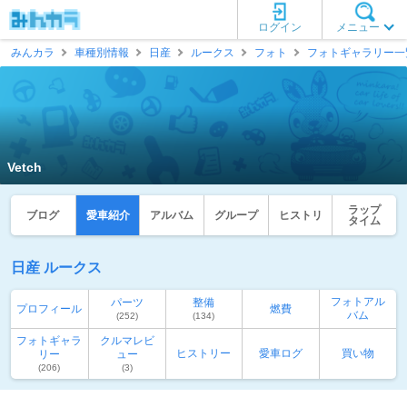
ログイン
メニュー
みんカラ
車種別情報
日産
ルークス
フォト
フォトギャラリー一
Vetch
ラップ
ブログ
愛車紹介
アルバム
グループ
ヒストリ
タイム
日産 ルークス
フォトアル
パーツ
整備
プロフィール
燃費
バム
(252)
(134)
フォトギャラ
クルマレビ
ヒストリー
愛車ログ
買い物
リー
ュー
(206)
(3)