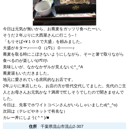
今日は元気が無いから、お蕎麦をガッツリ食べたーい。
そうだ２年ぶりに大西屋さんに行こう–！
「もりそば+¥１００で大盛」を頼みました。
大盛がキター♪───Ｏ（≧∇≦）Ｏ────♪
蕎麦を取る時にこぼさないようにしながら、そーと箸で取りながら
食べるのが楽しい\(//∇//)\
美味しいが、なかなかザルが見えない(;^_^A
蕎麦湯もいただきました。
地元に愛されている庶民的なお店です。
2年ぶりに来店したら、お店の方が世代交代してました。先代のご主
人とお母さんお元気かな？満席で忙しそうでしたので聞きませんで
した。
今日は、先客でホワイトコペンさんがいらしゃいましたd(^_^o)
次回は（テレビやネットで有名な）
カレー丼にしよう( ^ ^ )/■
住所
千葉県流山市流山2-307