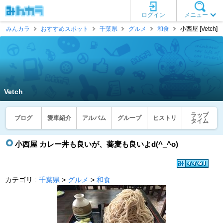
ログイン
メニュー
みんカラ
おすすめスポット
千葉県
グルメ
和食
小西屋 [Vetch]
Vetch
ラップ
ブログ
愛車紹介
アルバム
グループ
ヒストリ
タイム
小西屋 カレー丼も良いが、蕎麦も良いよd(^_^o)
カテゴリ :
千葉県
>
グルメ
>
和食