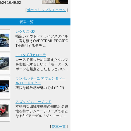
3/24 16:49:02
[
他のクリップをチェック
]
愛車一覧
レクサス GX
幅広いアウトドアライフスタイル
に寄り添うOVERTRAIL PROJEC
Tを牽引するモデ ...
トヨタ GRカローラ
レースで勝つために鍛えたクルマ
を市販化するという「モータース
ポーツを起点としたもっといい ...
ランボルギーニ アヴェンタドー
ル ロードスター
爽快な解放感が魅力です(*^-^*)
スズキ ジムニーノマド
本格的な四輪駆動車の機能と走破
性を持つジムニーシリーズで初と
なる5ドアモデル「ジムニーノ ...
[
愛車一覧
]