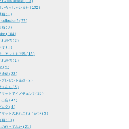
ち♪道の駅情報 ( 10 )
いらっしゃいませ ( 132 )
 ( 1 )
llection? ( 77 )
 ( 3 )
be ( 104 )
れ通信 ( 2 )
オ ( 1 )
こアウトドア部 ( 13 )
れ通信 ( 1 )
e ( 5 )
信 ( 23 )
プレゼント企画 ( 2 )
々あん ( 5 )
マットでイメチェン? ( 25 )
店 ( 47 )
グ ( 4 )
マットのあれこれ(=ﾟωﾟ)ﾉ ( 3 )
 ( 10 )
の作ってみた ( 21 )