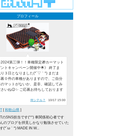
プロフィール
2024第三弾！！車種限定🎁カーマット
ントキャンペーン開催中🌟》 終了ま
り３日となりました(*´▽｀*) まだま
応募０件の車種がありますので、ご自分
車のマットがないか、是非、確認してみ
さいね😉✨ ご応募お待ちしております
何シテル？
10/17 15:00
T
[
和歌山県
]
AFTのSNS担当です(^^) 車関係初心者です
んのブログを拝見しかなり勉強させていた
*´ω｀*) MADE IN W...