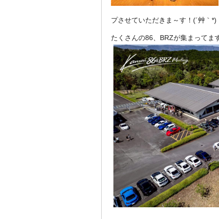
プさせていただきま～す！(´艸｀*)
たくさんの86、BRZが集まってま