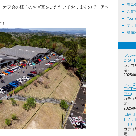
モニタ
オフ会の様子のお写真をいただいておりますので、アッ
ご質問
YouT
す！
マット
船舶関係
[メルセ
CRAF
カテゴ
定）
2025/0
[メルセ
FJ C
アム)
カテゴ
定）
2025/0
[日産 オ
T フ
ード)
カテゴ
定）