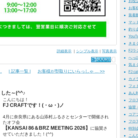
お役立
お客様
装着動画
マットco
釣り企画
YouTu
きまぐ
FJラジ
詳細表示
｜
シンプル表示
｜
写真表示
へっぽ
気まぐ
.
| 記事一覧 |
お客様が型取りにいらっしゃ ... >>
FJ caf
カメラ通
フォト
た～(^^♪
あん時
こんにちは！
フロア
FJ CRAFTです！(・ω・)ノ
協賛・出
コアブロ
4月に奈良県にある山添村ふるさとセンターで開催され
フロア
たオフ会
【KANSAI 86＆BRZ MEETING 2026】
に協賛さ
特別企画
せていただきました！(^^)
こんな