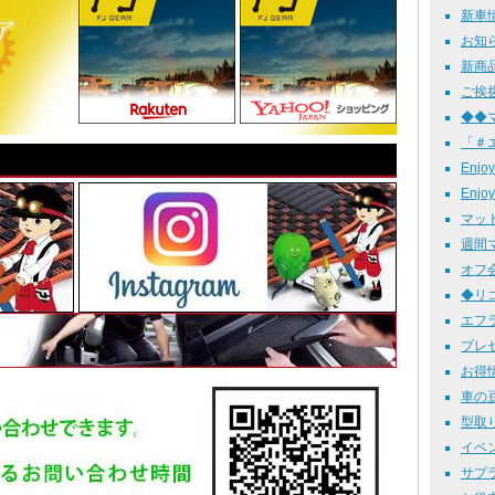
新車情報
お知らせ
新商品情
ご挨拶 
◆◆マ
「＃エ
Enj
Enj
マット
週間マッ
オフ会 
◆リコ
エフラン
プレゼ
お得情報
車の豆知
型取り
イベン
サプラ