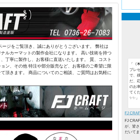
ページをご覧頂き、誠にありがとうございます。 弊社は
ナルカーマットの製作会社になります。 高い技術を持つ
、丁寧に製作し、お客様に直送いたします。 質、コスト
「《
ョン、その他 特注や部分販売など、お客様のご希望に限
プレゼ
て頂きます。 商品についてのご相談、ご質問はお気軽に
で、残
だ、
のお
てくだ
✨✨」
FJ CRAF
FJ CR
が、皆さ
だいてます(