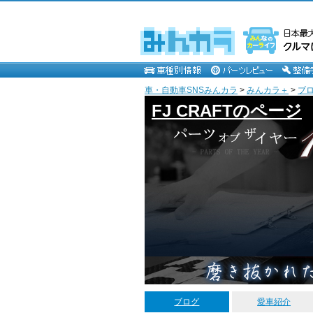
車・自動車SNSみんカラ
>
みんカラ＋
>
ブ
FJ CRAFTのページ
ブログ
愛車紹介