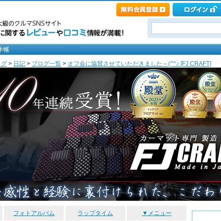
ログ
>
日記
>
ブログ一覧
>
オフ会に協賛させていただきました～(^^♪ [FJ CRAFT]
フォトアルバム
ラップタイム
▼メニュー