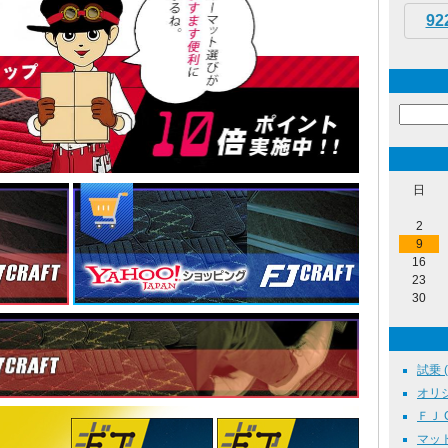
92
日
2
9
16
23
30
試乗 ( 
オリジ
ＦＪ C
マット