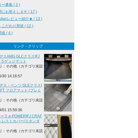
ー募集 ( 2 )
にお答えします ( 17 )
uberレビュー紹介★ ( 13 )
こだわり形状 ( 12 )
 ( 4 )
リンク・クリップ
デスAMG GLCクラス]FJ
T ラゲッジマット
リ：その他（カテゴリ未設
6/30 14:16:57
デス・ベンツ GLEクラス]
RAFT フロアマット (プレミ
リ：その他（カテゴリ未設
4/01 15:59:36
ーラ e-POWER]FJ CRAF
ットレストカバー(スタンダ
リ：その他（カテゴリ未設