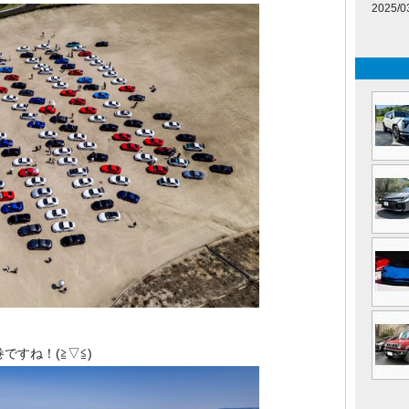
2025/0
ですね！(≧▽≦)