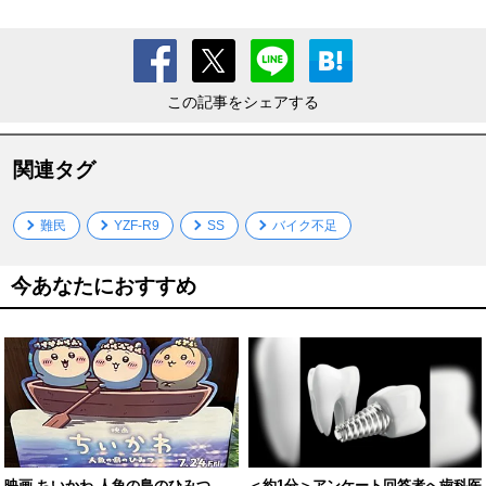
この記事をシェアする
関連タグ
難民
YZF-R9
SS
バイク不足
今あなたにおすすめ
映画 ちいかわ 人魚の島のひみつ
＜約1分＞アンケート回答者へ歯科医