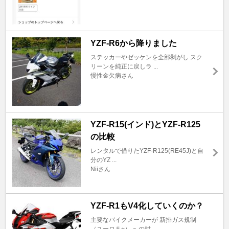
YZF-R6から降りました
ステッカーやゼッケンを全部剥がし スク
リーンを純正に戻しラ ...
慢性金欠病さん
YZF-R15(インド)とYZF-R125
の比較
レンタルで借りたYZF-R125(RE45J)と自
分のYZ ...
Niiさん
YZF-R1もV4化していくのか？
主要なバイクメーカーが 新排ガス規制
（ユーロ５+） への対 ...