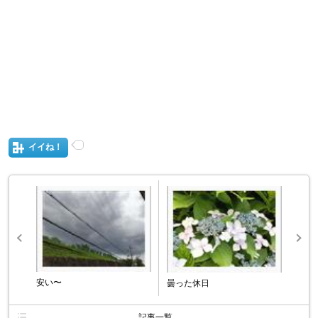
イイね！
安い〜
曇った休日
記事一覧