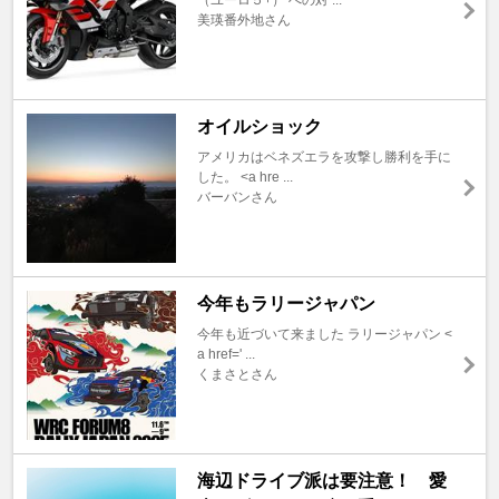
美瑛番外地さん
オイルショック
アメリカはベネズエラを攻撃し勝利を手に
した。 <a hre ...
バーバンさん
今年もラリージャパン
今年も近づいて来ました ラリージャパン <
a href=' ...
くまさとさん
海辺ドライブ派は要注意！ 愛