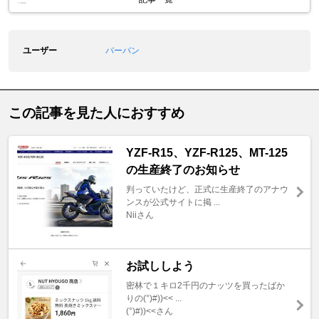
ユーザー
バーバン
この記事を見た人におすすめ
YZF-R15、YZF-R125、MT-125
の生産終了のお知らせ
判っていたけど、正式に生産終了のアナウ
ンスが公式サイトに掲 ...
Niiさん
お試ししよう
密林で１キロ2千円のナッツを買ったばか
りの(°)#))<< ...
(°)#))<<さん