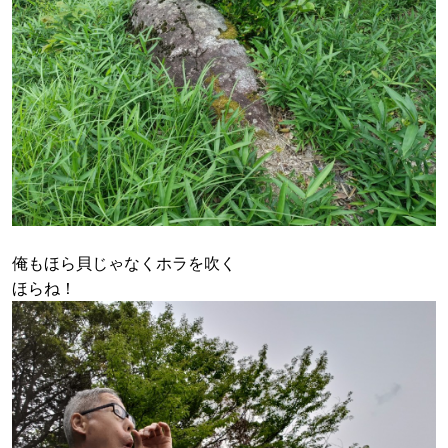
俺もほら貝じゃなくホラを吹く
ほらね！