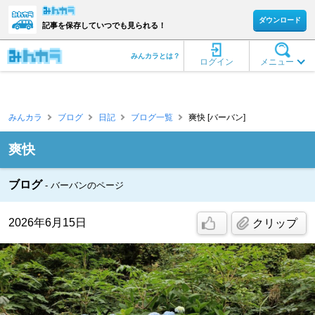
ダウンロード
記事を保存していつでも見られる！
みんカラとは？
ログイン
メニュー
みんカラ
ブログ
日記
ブログ一覧
爽快 [バーバン]
爽快
ブログ
バーバンのページ
2026年6月15日
クリップ