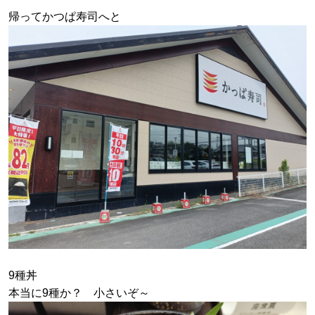
帰ってかつぱ寿司へと
9種丼
本当に9種か？ 小さいぞ～