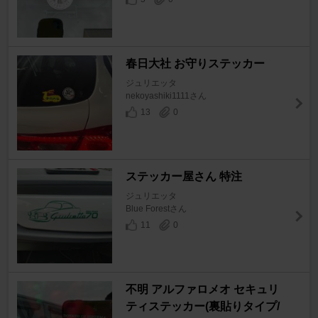
春日大社 お守りステッカー
ジュリエッタ
nekoyashiki1111さん
13
0
ステッカー屋さん 特注
ジュリエッタ
Blue Forestさん
11
0
不明 アルファロメオ セキュリ
ティステッカー(裏貼りタイプ/