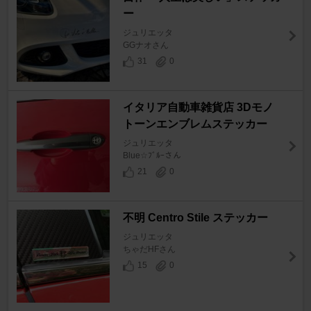
ー
ジュリエッタ
GGナオさん
31
0
イタリア自動車雑貨店 3Dモノ
トーンエンブレムステッカー
ジュリエッタ
Blue☆ﾌﾞﾙｰさん
21
0
不明 Centro Stile ステッカー
ジュリエッタ
ちゃだHFさん
15
0