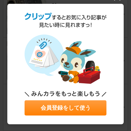
01
ジュリエッタ
ゴルチンさん
9
Aprica シート保護マット
ジュリエッタ
かつみぃさん
1
ADONN Z1000DSP
ジュリエッタ
Azurさん
会員登録をして使う
19