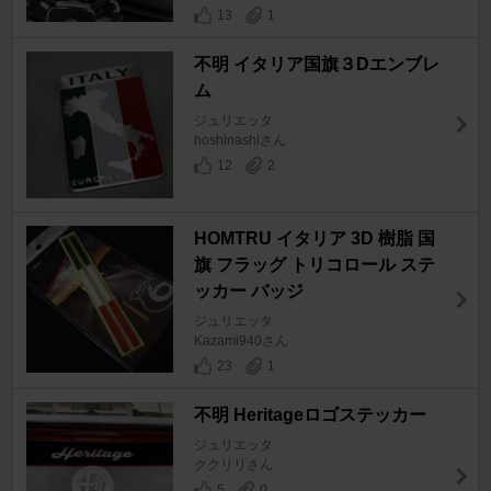
13
1
不明 イタリア国旗３Dエンブレ
ム
ジュリエッタ
hoshinashiさん
12
2
HOMTRU イタリア 3D 樹脂 国
旗 フラッグ トリコロール ステ
ッカー バッジ
ジュリエッタ
Kazami940さん
23
1
不明 Heritageロゴステッカー
ジュリエッタ
ククリリさん
5
0