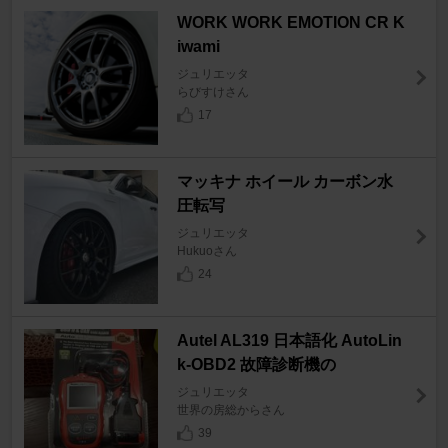
WORK WORK EMOTION CR K
iwami
ジュリエッタ
らびすけさん
17
マッキナ ホイール カーボン水
圧転写
ジュリエッタ
Hukuoさん
24
Autel AL319 日本語化 AutoLin
k-OBD2 故障診断機の
ジュリエッタ
世界の房総からさん
39