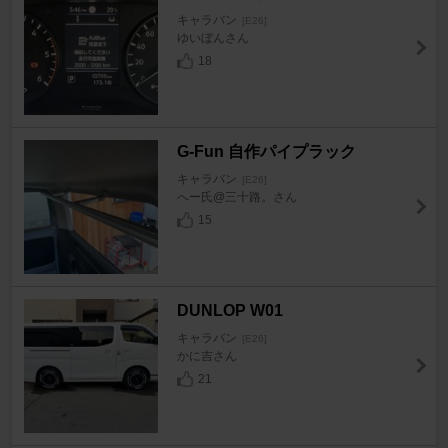
キャラバン
[E26]
ゆいぼんさん
18
G-Fun 自作パイプラック
キャラバン
[E26]
へー氏@三十路。さん
15
DUNLOP W01
キャラバン
[E26]
かに吉さん
21