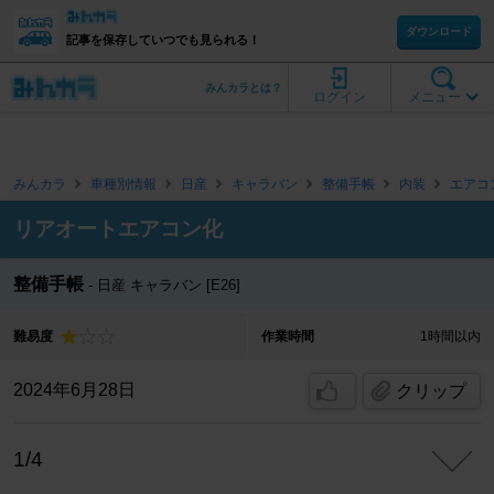
ダウンロード
記事を保存していつでも見られる！
みんカラとは？
ログイン
メニュー
みんカラ
車種別情報
日産
キャラバン
整備手帳
内装
エアコ
リアオートエアコン化
整備手帳
日産 キャラバン [E26]
難易度
作業時間
1時間以内
2024年6月28日
クリップ
1/4