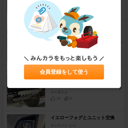
16
0
パーキングクーラー その８ パ
イプ類仕上げ
キャラバン
[E26]
かに吉さん
13
0
会員登録をして使う
パーキングクーラー その14 電
動ファンからの音を減らしたい
キャラバン
[E26]
かに吉さん
15
0
イエローフォグとユニット交換
キャラバン
[E26]