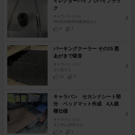
イレクターパイプでパイプラッ
ク
キャラバン
[E26]
VN2E26&ER34風来坊さん
6
1
パーキングクーラー その15 悪
あがきで吸音
キャラバン
[E26]
かに吉さん
13
0
キャラバン セカンドシート部
分 ベッドマット作成 4人就
寝仕様
キャラバン
[E26]
さいやん2022さん
9
1