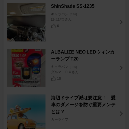
ShinShade SS-1235
キャラバン
[E26]
ほほひひさん
6
ALBALIZE NEO LEDウィンカ
ーランプ T20
キャラバン
[E26]
ダルマ・ＤＸさん
10
海辺ドライブ派は要注意！ 愛
車のダメージを防ぐ重要メンテ
とは？
カーライフ