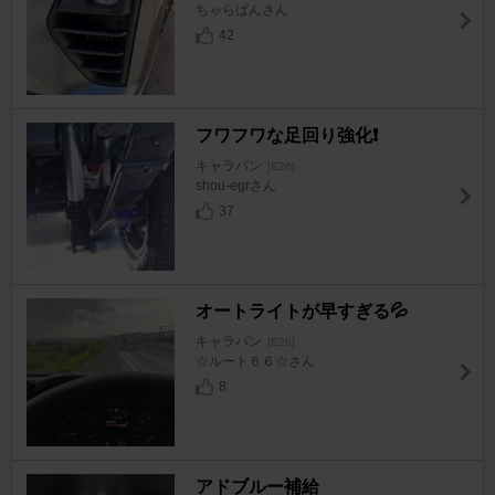
ちゃらばんさん
42
フワフワな足回り強化❗
キャラバン
[E26]
shou-egrさん
37
オートライトが早すぎる💦
キャラバン
[E26]
☆ルート６６☆さん
8
アドブルー補給