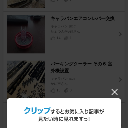
キャラバンエアコンレバー交換
キャラバン
[E26]
たぁつん@vellさん
14
1
パーキングクーラー その６ 室
外機設置
キャラバン
[E26]
かに吉さん
13
0
自作 リアヒーターダクトの設置
キャラバン
[E26]
かに吉さん