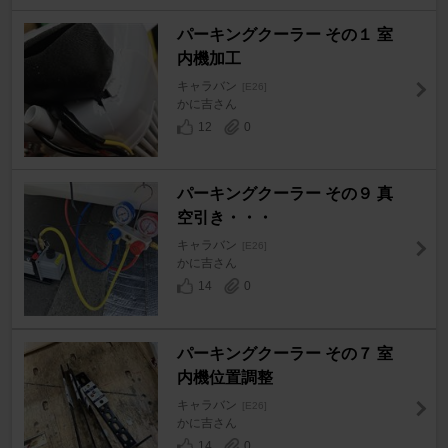
パーキングクーラー その１ 室
内機加工
キャラバン
[E26]
かに吉さん
12
0
パーキングクーラー その９ 真
空引き・・・
キャラバン
[E26]
かに吉さん
14
0
パーキングクーラー その７ 室
内機位置調整
キャラバン
[E26]
かに吉さん
14
0