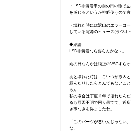
・LSD非装着車の雨の日の轍で
を感じるというか神経使うので疲
・壊れた時には沢山のエラーコー
している電源のヒューズ(ラジオ
◆結論
LSD非装着なら要らんかな～。
雨の日なんかは純正のVSCすら
あと壊れた時は、こいつが原因と
頼んだりしたらとんでもないこと
ら)。
私の場合は丁度６年で壊れたんだ
るも原因不明で困り果てて、近所の
き事なきを得ましたわ。
「このパーツが悪いんじゃない、
な」