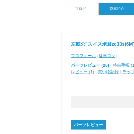
ブログ
愛車紹介
左舷の"スイスポ君zc33s(6MT
プロフィール
(
愛車ログ
)
パーツレビュー (26)
|
整備手帳 (1
レビュー (1)
|
買い物記録
|
ラッ
パーツレビュー