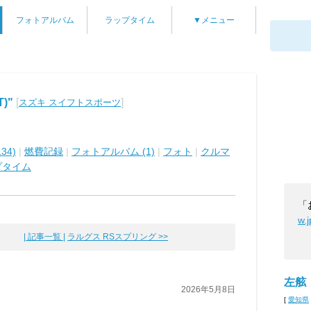
フォトアルバム
ラップタイム
▼メニュー
)"
[
]
スズキ スイフトスポーツ
34)
|
燃費記録
|
フォトアルバム (1)
|
フォト
|
クルマ
プタイム
「
w.
| 記事一覧 |
ラルグス RSスプリング >>
左舷
2026年5月8日
[
愛知県