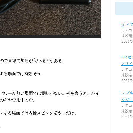
ディ
カテゴ
未設定
2026/0
O2
ので直線で加速が良い場面がある。
オキ
カテゴ
をする場面では有効そう。
未設定
2026/0
スズキ
パワーが無い場面では意味がない。例を言うと、ハイ
シジェン
のギヤ使用中とか。
カテゴ
未設定
りをする場面では内輪スピンを増やすだけ。
2026/0
。