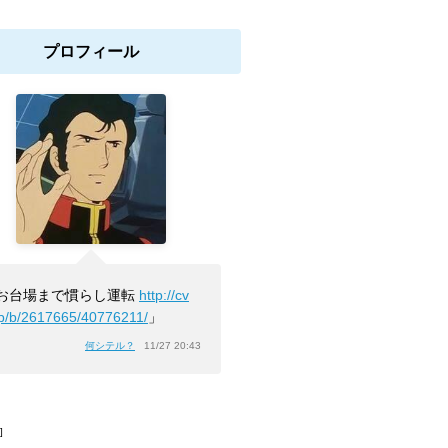
プロフィール
お台場まで慣らし運転
http://cv
jp/b/2617665/40776211/
」
何シテル？
11/27 20:43
]