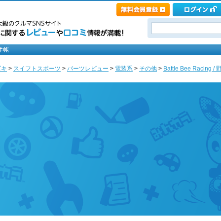
ズキ
>
スイフトスポーツ
>
パーツレビュー
>
電装系
>
その他
>
Battle Bee Raci