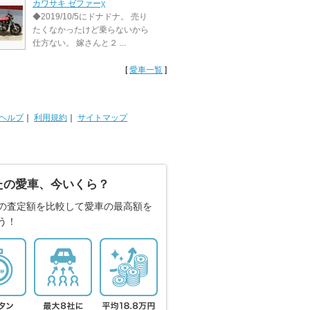
カワサキ ゼファーχ
◆2019/10/5にドナドナ。 売り
たくなかったけど乗らないから
仕方ない。 嫁さんと２ ...
[
愛車一覧
]
ヘルプ
｜
利用規約
｜
サイトマップ
たの愛車、今いくら？
の査定額を比較して愛車の最高額を
う！