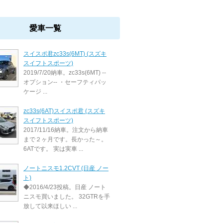
愛車一覧
スイスポ君zc33s(6MT) (スズキ
スイフトスポーツ)
2019/7/20納車。zc33s(6MT) --
オプション-- ・セーフティパッ
ケージ ...
zc33s(6AT)スイスポ君 (スズキ
スイフトスポーツ)
2017/11/16納車。注文から納車
まで２ヶ月です。長かった～。
6ATです。 実は実車 ...
ノートニスモ1.2CVT (日産 ノー
ト)
◆2016/4/23投稿。日産 ノート
ニスモ買いました。 32GTRを手
放して以来ほしい ...