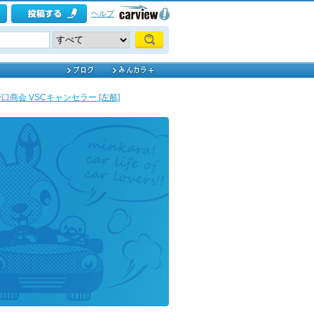
ヘルプ
ng / 野口商会 VSCキャンセラー [左舷]