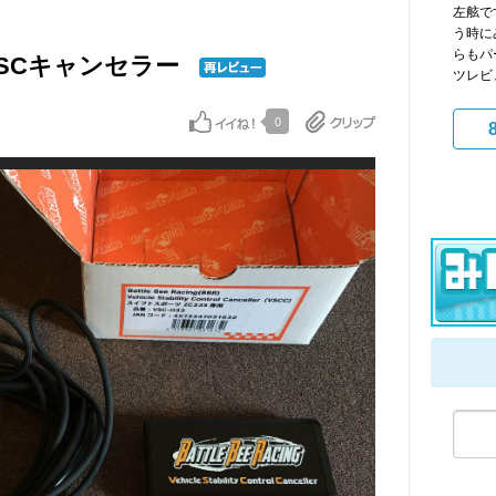
左舷で
う時に
らもパ
ing VSCキャンセラー
ツレビ
0