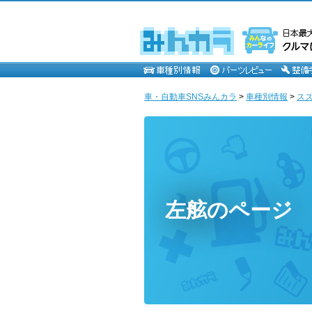
車・自動車SNSみんカラ
>
車種別情報
>
ス
左舷のページ