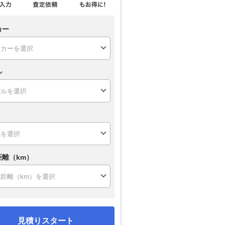
カー
ル
距離（km）
見積りスタート