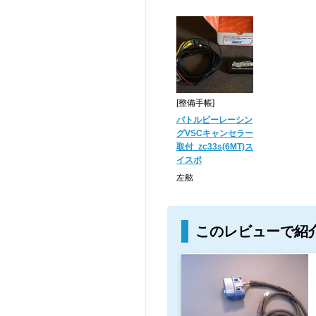
[整備手帳]
バトルビーレーシン
グVSCキャンセラー
取付_zc33s(6MT)ス
イスポ
左舷
このレビューで紹