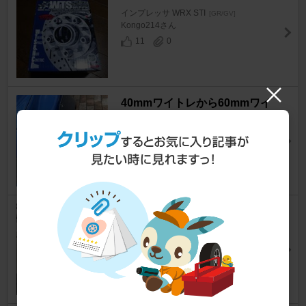
インプレッサ WRX STI
[GR/GV]
Kongo214さん
11
0
40mmワイトレから60mmワイ
トレへ交換。
インプレッサ WRX STI
[GR/GV]
阿部ねーヨさん
26
0
タイヤ履き替え、フェンダー爪
折り
インプレッサ WRX STI
[GR/GV]
Tktさん
6
0