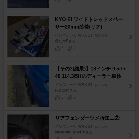
KYO-EI ワイドトレッドスペー
サー20mm装着(リア)
インプレッサ WRX STI
[GR/GV]
@たかPさん
6
2
【その3(結果)】18インチ 9.5J +
48 114.3/5Hのディーラー車検
インプレッサ WRX STI
[GR/GV]
NBR24hさん
6
0
リアフェンダーツメ折加工②
インプレッサ WRX STI
[GR/GV]
masa@ts_typeRAさん