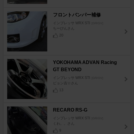
フロントバンパー補修
インプレッサ WRX STI
[GR/GV]
ちーびんさん
20
YOKOHAMA ADVAN Racing
GT BEYOND
インプレッサ WRX STI
[GR/GV]
ピョン吉☆さん
13
RECARO RS-G
インプレッサ WRX STI
[GR/GV]
くわ。。さん
9