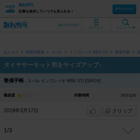
ダウンロード
記事を保存していつでも見られる！
みんカラとは？
ログイン
メニュー
みんカラ
車種別情報
スバル
インプレッサ WRX STI
整備手帳
タイヤサーキット用をサイズアップ♪
整備手帳
スバル インプレッサ WRX STI [GR/GV]
難易度
作業時間
30分以内
2019年3月17日
クリップ
1/3