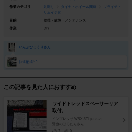
作業カテゴリ
足廻り
タイヤ・ホイール関連
ツライチ・
リムイチ化
目的
修理・故障・メンテナンス
作業
DIY
いんぷびっくりさん
快速配達^ ^
この記事を見た人におすすめ
ワイドトレッドスペーサーリア
取付。
インプレッサ WRX STI
[GR/GV]
賢狼のほろたんさん
7
0