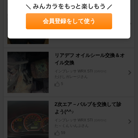
255幅タイヤに9.0Jと8.5J履い
ているので比較してみました。
会員登録をして使う
インプレッサ WRX STI
[GR/GV]
イマちゃんさん
36
リアデフ オイルシール交換＆オ
イル交換
インプレッサ WRX STI
[GR/GV]
たけしガレージさん
5
2次エア－バルブを交換して診
よう(^^♪
インプレッサ WRX STI
[GR/GV]
た～くん いんぷさん
59