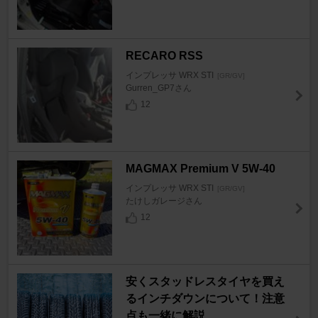
RECARO RSS
インプレッサ WRX STI
[GR/GV]
Gurren_GP7さん
12
MAGMAX Premium V 5W-40
インプレッサ WRX STI
[GR/GV]
たけしガレージさん
12
安くスタッドレスタイヤを買え
るインチダウンについて！注意
点も一緒に解説