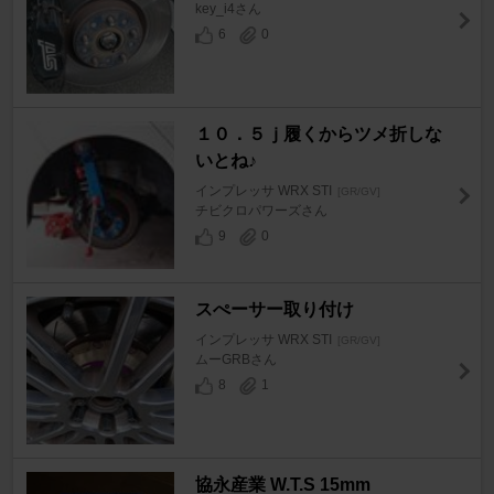
key_i4さん
6
0
１０．５ｊ履くからツメ折しな
いとね♪
インプレッサ WRX STI
[GR/GV]
チビクロパワーズさん
9
0
スぺーサー取り付け
インプレッサ WRX STI
[GR/GV]
ムーGRBさん
8
1
協永産業 W.T.S 15mm