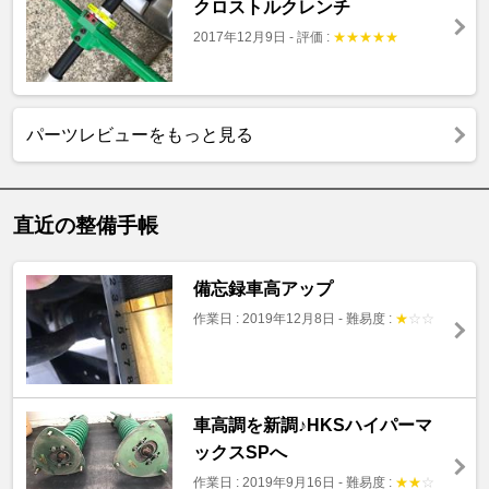
クロストルクレンチ
2017年12月9日
-
評価 :
★
★
★
★
★
パーツレビューをもっと見る
直近の整備手帳
備忘録車高アップ
作業日 : 2019年12月8日
-
難易度 :
★
☆
☆
車高調を新調♪HKSハイパーマ
ックスSPへ
作業日 : 2019年9月16日
-
難易度 :
★
★
☆