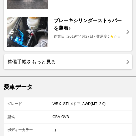
ブレーキシリンダーストッパー
を装着♪
作業日 : 2019年4月27日
-
難易度 :
★
☆
☆
整備手帳をもっと見る
愛車データ
グレード
WRX_STI_4ドア_AWD(MT_2.0)
型式
CBA-GVB
ボディーカラー
白