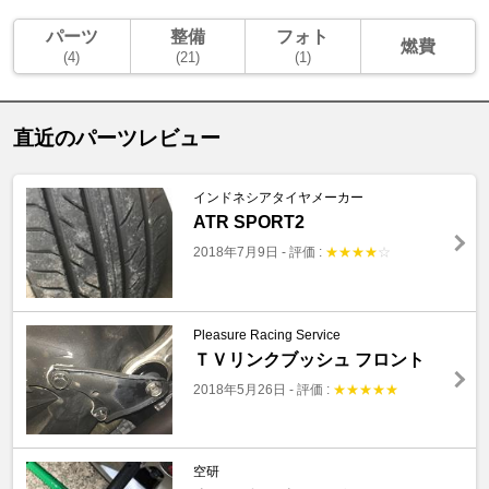
パーツ
整備
フォト
燃費
(4)
(21)
(1)
直近のパーツレビュー
インドネシアタイヤメーカー
ATR SPORT2
2018年7月9日
-
評価 :
★
★
★
★
☆
Pleasure Racing Service
ＴＶリンクブッシュ フロント
2018年5月26日
-
評価 :
★
★
★
★
★
空研