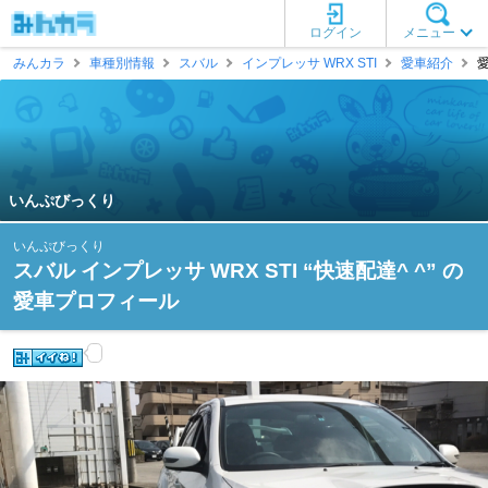
ログイン
メニュー
みんカラ
車種別情報
スバル
インプレッサ WRX STI
愛車紹介
いんぷびっくり
いんぷびっくり
スバル インプレッサ WRX STI “快速配達^ ^” の
愛車プロフィール