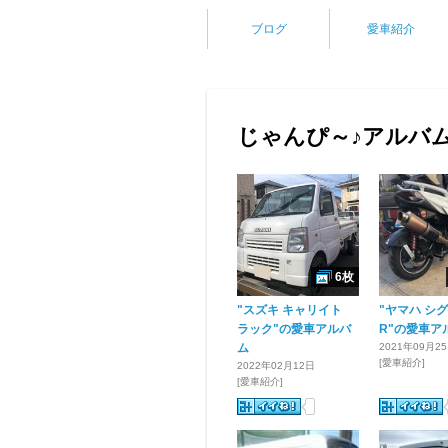
ブログ
愛車紹介
じゃんぴ～♪アルバ
6枚
"スズキ キャリイト
"ヤマハ シグ
ラック"の愛車アルバ
R"の愛車ア
ム
2021年09月2
[愛車紹介]
2022年02月12日
[愛車紹介]