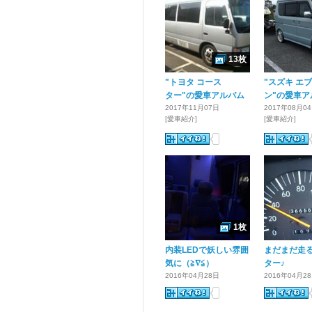
13枚
"トヨタ コース
"スズキ エ
ター"の愛車アルバム
ン"の愛車ア
2017年11月07日
2017年08月0
[愛車紹介]
[愛車紹介]
1枚
内装LEDで妖しい雰囲
まだまだ走
気に（≧∇≦）
ター♪
2016年04月28日
2016年04月2