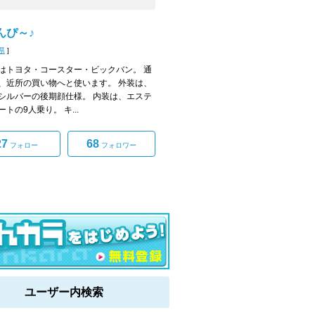
んぴ～♪
県
]
はトヨタ・コースター・ビックバン。 通
、近所の買い物へと使います。 外装は、
シルバーの後期顔仕様。 内装は、エステ
トの9人乗り。 キ...
27
68
フォロー
フォロワー
ユーザー内検索