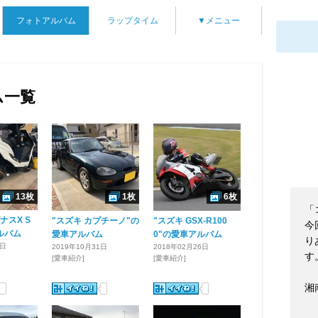
フォトアルバム
ラップタイム
▼メニュー
ム一覧
13枚
1枚
6枚
「
ナスX S
"スズキ カプチーノ"の
"スズキ GSX-R100
今
ルバム
愛車アルバム
0"の愛車アルバム
り
5日
2019年10月31日
2018年02月26日
す
[愛車紹介]
[愛車紹介]
湘