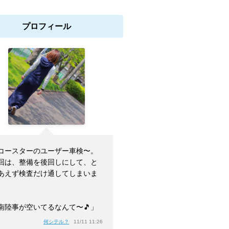
プロフィール
コースターのユーザー車検〜。
回は、整備を後回しにして、と
あえず検査だけ通してしまいま
。
南陸事が空いてるなんて〜🎵」
何シテル？
11/11 11:26