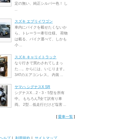
定の無い、純正シルバー色！ し
...
スズキ エブリイワゴン
車内にバイクを載せたくないか
ら、トレーラー牽引仕様。 荷物
は載る、バイク運べて、しかも
小 ...
スズキ キャリイトラック
なり行きで買わされてしまっ
た…。からには、いじります。
3ATのエアコンレス。 内装 ...
ヤマハ シグナスX SR
シグナスX…2・3・5型を所有
中。 もちろん⁈全て訳有り車
両。 2型…低走行だけど塩害 ...
[
愛車一覧
]
ヘルプ
｜
利用規約
｜
サイトマップ