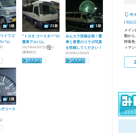
じゃ
[
神奈川
1枚
21枚
1枚
メイン
ブリイワゴ
勤から
"トヨタ コースター"の
みんカラ投稿企画！愛
ルバム
特装色
愛車アルバム
車と夜景のコラボ写真
4日
ィマシー
2017年04月07日
2
を投稿してください！
[愛車紹介]
2016年12月04日
1枚
るぞコース
8日