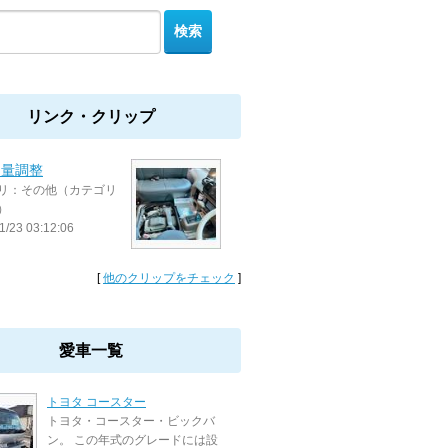
リンク・クリップ
油量調整
リ：その他（カテゴリ
）
1/23 03:12:06
[
他のクリップをチェック
]
愛車一覧
トヨタ コースター
トヨタ・コースター・ビックバ
ン。 この年式のグレードには設