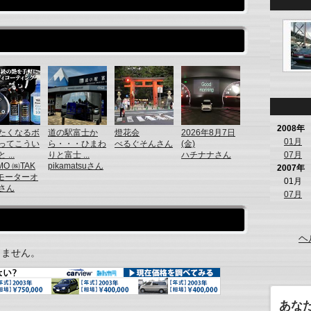
2008年
たくなるボ
道の駅富士か
燈花会
2026年8月7日
01月
ってこうい
ら・・・ひまわ
べるぐそんさん
(金)
 ...
りと富士 ...
ハチナナさん
07月
MO ㈱TAK
pikamatsuさん
2007年
Iモーターオ
01月
さん
07月
ヘ
きません。
あな