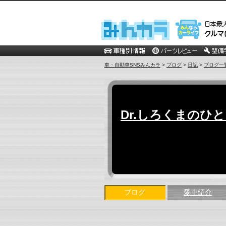
車・自動車SNSみんカラ
>
ブログ
>
日記
>
ブログ一
Dr.しろくまのひ
ブログ
愛車紹介