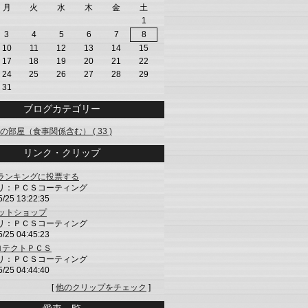
月
火
水
木
金
土
1
3
4
5
6
7
8
10
11
12
13
14
15
17
18
19
20
21
22
24
25
26
27
28
29
31
ブログカテゴリー
の部屋（食事関係含む） ( 33 )
リンク・クリップ
ランキングに投票する
リ：ＰＣＳコーティング
5/25 13:22:35
ネットショップ
リ：ＰＣＳコーティング
5/25 04:45:23
プロテクトＰＣＳ
リ：ＰＣＳコーティング
5/25 04:44:40
[
他のクリップをチェック
]