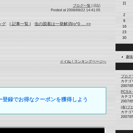
日
ブログ一覧
| 日記
Posted at 2008/08/22 14:41:05
2
9
ング
| 記事一覧 |
虫の固着は一発解消(o^0 ... >>
16
23
30
趣味
イイね！ランキングページへ
ブログ
カテゴ
2007/0
PCS
カテゴ
マイカー登録でお得なクーポンを獲得しよう
2007/0
(有)
カテゴ
2007/0