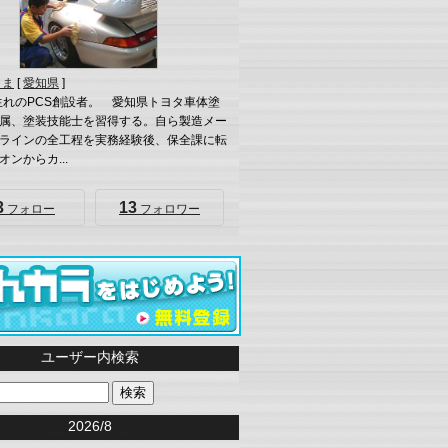
くま
[
愛知県
]
年生れのPCS創設者。 愛知県トヨタ車体塗
属、塗装技能士を習得する。自ら製造メー
ラインの全工程を実務経験後、保全課に転
ンからカ...
3
13
フォロー
フォロワー
ユーザー内検索
<<
2026/8
>>