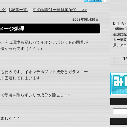
ング
| 記事一覧 |
虫の固着は一発解消(o^0 ... >>
2008年08月20日
Dr.しろ
メージ処理
1959
装課に配
カー塗装
が、今は環境も変わってイオンデポジットの固着が
属。アニオ
が凄かったです（＾＾；）
1
のも要因です、イオンデポジット成分とガラスコー
強く固着してしまいます
剤で塗装を削らずシリカ成分を除去します
れました＾＾