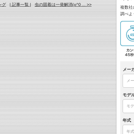
ング
| 記事一覧 |
虫の固着は一発解消(o^0 ... >>
複数社
調べよ
メー
モデ
年式