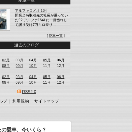
愛車一覧
アルファロメオ 164
開業当時取引先の社長が乗ってい
た92’アルファ164Lに一目惚れし
て譲り受け7万キロ乗り ...
[
愛車一覧
]
過去のブログ
02月
03月
04月
05月
06月
08月
09月
10月
11月
12月
02月
03月
04月
05月
06月
08月
09月
10月
11月
12月
RSS2.0
ルプ
｜
利用規約
｜
サイトマップ
たの愛車、今いくら？