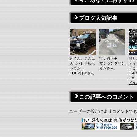
ブログ人気記事
皆さん、こんば
滑走路〜✈️
触り
んは〜仕事終わ
マンシングペン
ディ
ってか ...
ギンさん
うこと
PHEV好きさん
TAK
UM
イル
この記事へのコメント
ユーザーの設定によりコメントで