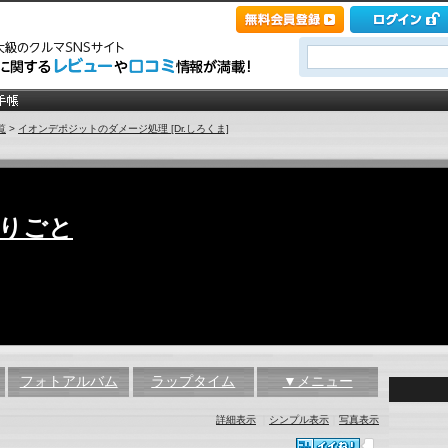
覧
>
イオンデポジットのダメージ処理 [Dr.しろくま]
とりごと
フォトアルバム
ラップタイム
▼メニュー
詳細表示
｜
シンプル表示
｜
写真表示