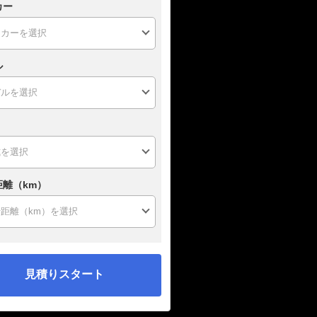
カー
ル
距離（km）
見積りスタート