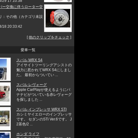
4/29 17:10:38
パー交換に伴うローター交
リ：その他（カテゴリ未設
4/18 20:33:42
[
他のクリップをチェック
]
愛車一覧
スバル WRX S4
アイサイトツーリングアシストの
魅力に惹かれてWRX S4にしまし
た。 最初からついてい ...
スバル レヴォーグ
Apple CarPlayが使えるようにパ
ナナビがついている赤レヴォーグ
を探しました ...
スバル インプレッサ WRX STI
カシミヤイエローのインプレッサ
です。 セダンのSTi Ver.6です。 J
2茶色/2 ...
ホンダ ライフ