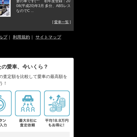
妻の車です(^^ゞ 初年度登録：20
08(平成20)年3月 多分、ABSレス
なのでC ...
[
愛車一覧
]
ルプ
｜
利用規約
｜
サイトマップ
たの愛車、今いくら？
の査定額を比較して愛車の最高額を
う！