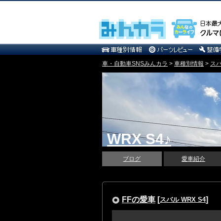
車・自動車SNSみんカラ
>
車種別情報
>
ス
WRX S4♪
ブログ
愛車紹介
FFの愛車
[
]
スバル WRX S4