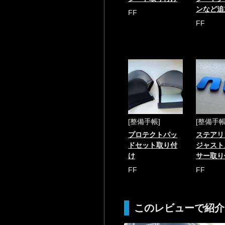
ンなど追
FF
FF
[整備手帳]
[整備手帳
プロテクトパッ
ステアリ
ドセット取り付
ジャスト
け
サー取り
FF
FF
このレビューで紹介