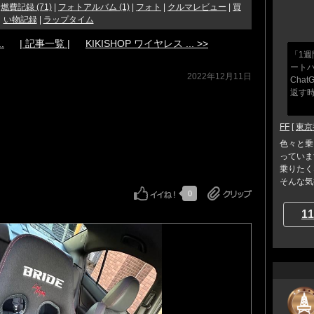
|
燃費記録 (71)
|
フォトアルバム (1)
|
フォト
|
クルマレビュー
|
買
い物記録
|
ラップタイム
.
| 記事一覧 |
KIKISHOP ワイヤレス ... >>
「1
ート
2022年12月11日
Cha
返す時
FF
[
東京
色々と乗
っていま
乗りたく
そんな気持
0
11