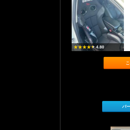
4.80
こ
パ