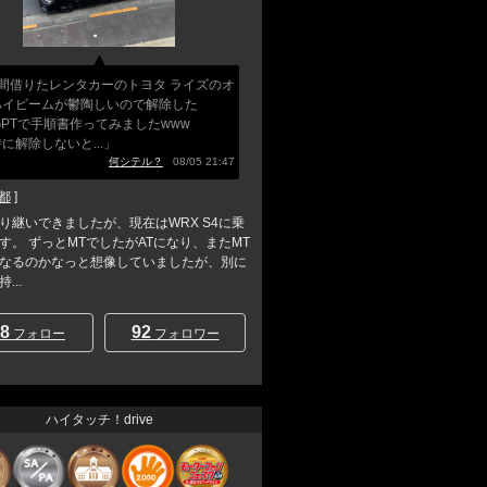
週間借りたレンタカーのトヨタ ライズのオ
ハイビームが鬱陶しいので解除した
tGPTで手順書作ってみましたwww
に解除しないと...」
何シテル？
08/05 21:47
都
]
り継いできましたが、現在はWRX S4に乗
す。 ずっとMTでしたがATになり、またMT
なるのかなっと想像していましたが、別に
...
8
92
フォロー
フォロワー
ハイタッチ！drive