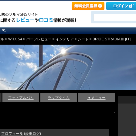
バル
>
WRX S4
>
パーツレビュー
>
インテリア
>
シート
>
BRIDE STRADIAⅢ [FF]
フォトアルバム
ラップタイム
▼メニュー
プロフィール
(
愛車ログ
)