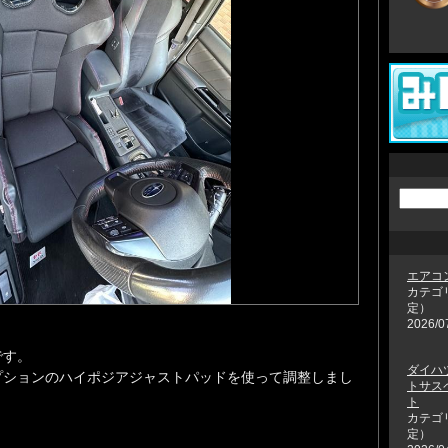
エアコ
カテゴ
定）
2026/0
です。
ダイハツ
プションのハイポジアジャストパッドを使って調整しまし
トサス
ト
カテゴ
定）