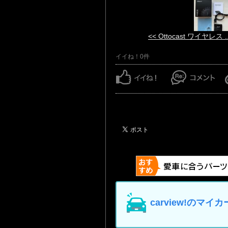
<< Ottocast ワイヤレス ..
イイね！0件
carview!の