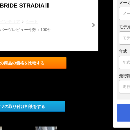
メー
BRIDE STRADIAⅢ
インテリア
シート
モデ
パーツレビュー件数：100件
年式
の商品の価格を比較する
走行
ーツの取り付け相談をする