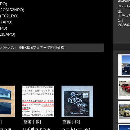
2026/0
PO)
キャリ
(A52NPO)
換
021RO)
カテゴ
定）
APO)
2026/0
PO)
5APO)
バックス） ※BRIDEフェアーで割引価格
]
[整備手帳]
[整備手帳]
ッショ
ハイポジアジャ
シートレールの