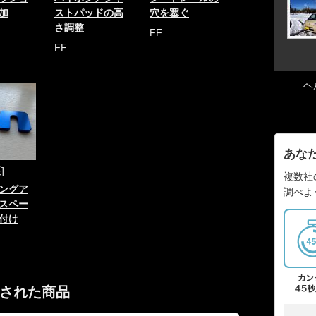
加
ストパッドの高
穴を塞ぐ
さ調整
FF
FF
ヘ
あな
]
複数社
ングア
調べよ
スペー
付け
された商品