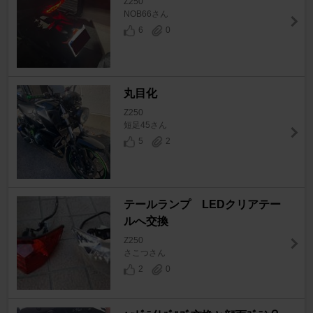
Z250
NOB66さん
6
0
丸目化
Z250
短足45さん
5
2
テールランプ LEDクリアテー
ルへ交換
Z250
さこつさん
2
0