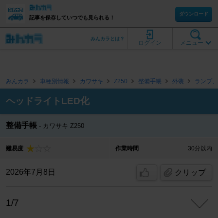
ダウンロード
記事を保存していつでも見られる！
みんカラとは？
ログイン
メニュー
みんカラ
車種別情報
カワサキ
Z250
整備手帳
外装
ランプ、
ヘッドライトLED化
整備手帳
カワサキ Z250
難易度
作業時間
30分以内
2026年7月8日
クリップ
1/7