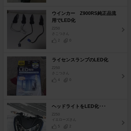
ウインカー Z900RS純正品流
用でLED化
Z250
さこつさん
2
0
ライセンスランプのLED化
Z250
さこつさん
4
0
ヘッドライトをLED化･･･
Z250
イエローズさん
5
2