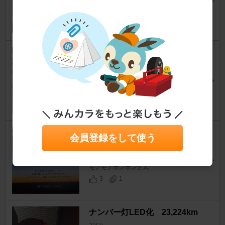
2
0
続・丸目化(ヘッドライト変更)
Z250
短足45さん
4
1
ＳＰＨＥＲＥ ＬＩＧＨＴ Ｌ
会員登録をして使う
ＥＤ Ｈ７
Z250
モチモチポンポンさん
3
1
ナンバー灯LED化 23,224km