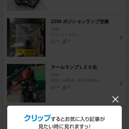
Z250 ポジションランプ交換
Z250
むろっちくんさん
4
2
テールランプＬＥＤ化
Z250
Z250・AXELA・VELLFIREさん
4
0
ライト交換
Z250
さこつさん