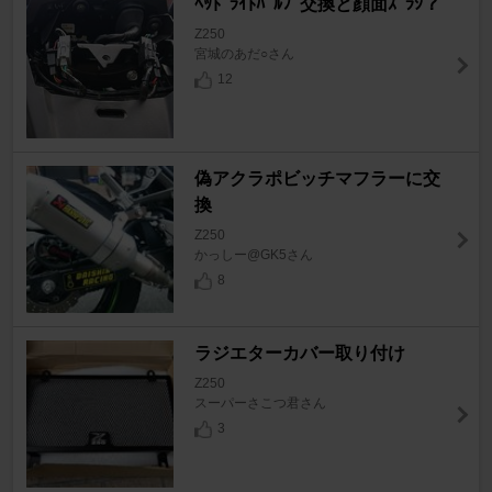
ﾍｯﾄﾞﾗｲﾄﾊﾞﾙﾌﾞ交換と顔面ｽﾞﾗｼ？
Z250
宮城のあだ○さん
12
偽アクラポビッチマフラーに交
換
Z250
かっしー@GK5さん
8
ラジエターカバー取り付け
Z250
スーパーさこつ君さん
3