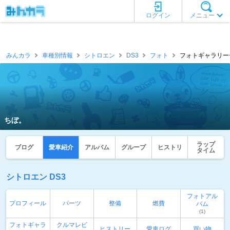
ログイン
メニュー
みんカラ
車種別情報
シトロエン
DS3
フォト
フォトギャラリー一
ちぼ。
ラップ
ブログ
愛車紹介
アルバム
グループ
ヒストリ
タイム
シトロエン DS3
フォトアル
プロフィール
パーツ
整備
燃費
バム
(1)
フォトギャラ
クルマレビ
ヒストリー
愛車ログ
買い物