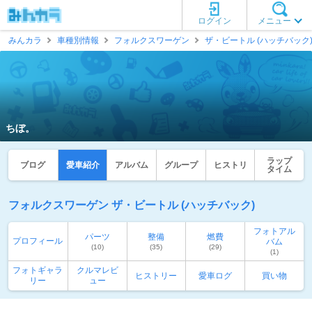
ログイン
メニュー
みんカラ
車種別情報
フォルクスワーゲン
ザ・ビートル (ハッチバック
ちぼ。
ラップ
ブログ
愛車紹介
アルバム
グループ
ヒストリ
タイム
フォルクスワーゲン ザ・ビートル (ハッチバック)
フォトアル
パーツ
整備
燃費
プロフィール
バム
(10)
(35)
(29)
(1)
フォトギャラ
クルマレビ
ヒストリー
愛車ログ
買い物
リー
ュー