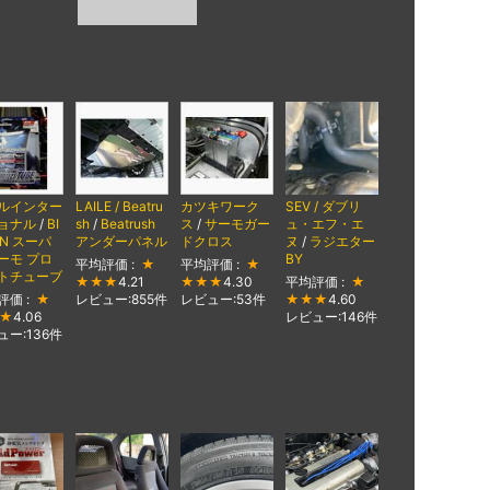
ルインター
LAILE / Beatru
カツキワーク
SEV / ダブリ
ョナル
/
BI
sh
/
Beatrush
ス
/
サーモガー
ュ・エフ・エ
ON スーパ
アンダーパネル
ドクロス
ヌ
/
ラジエター
ーモ プロ
BY
平均評価 :
★
平均評価 :
★
トチューブ
★★★
4.21
★★★
4.30
平均評価 :
★
評価 :
★
レビュー:855件
レビュー:53件
★★★
4.60
★
4.06
レビュー:146件
ュー:136件