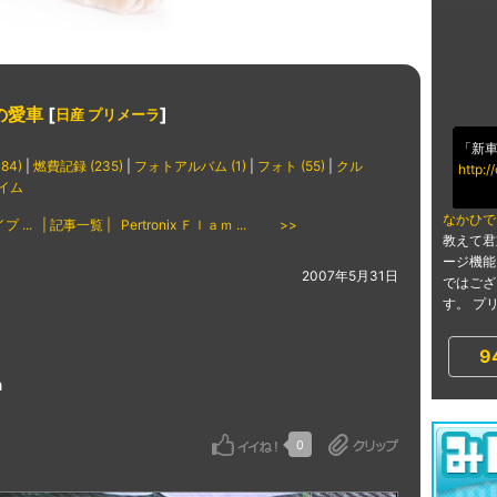
の愛車
[
]
日産 プリメーラ
「新車
84)
|
燃費記録 (235)
|
フォトアルバム (1)
|
フォト (55)
|
クル
http:
イム
なかひで
 ...
| 記事一覧 |
Pertronix Ｆｌａｍ ... >>
教えて君
ージ機能
2007年5月31日
ではござ
す。 プリメ
9
ｍ
0