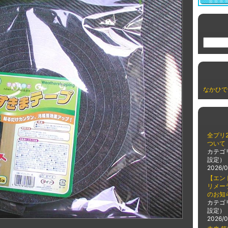
なかひで
全プリ2
ついて
カテゴ
設定）
2026/0
【エン
リメー
のお知
カテゴ
設定）
2026/0