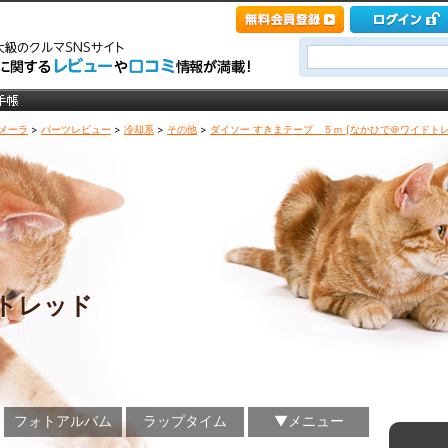
メーラ
>
パーツレビュー
>
冷却系
>
その他
>
ダイソー すきまテープ ５ｍ [なかひで＠ワイドトレ
トレッド
フォトアルバム
ラップタイム
▼メニュー