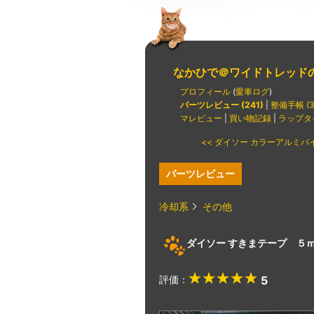
なかひで＠ワイドトレッド
プロフィール
(
愛車ログ
)
パーツレビュー (241)
|
整備手帳 (3
マレビュー
|
買い物記録
|
ラップタ
<< ダイソー カラーアルミパイプ
パーツレビュー
冷却系
その他
ダイソー すきまテープ ５
評価：
5