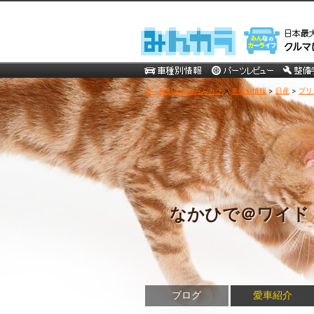
車・自動車SNSみんカラ
>
車種別情報
>
日産
>
プリ
なかひで＠ワイド
ブログ
愛車紹介