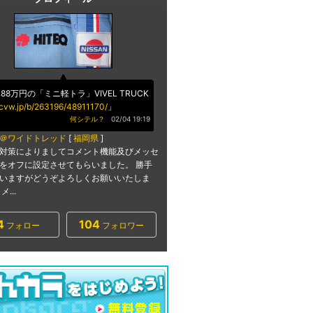
88万円の「ミニ軽トラ」VIVEL TRUCK
//cvw.jp/b/263196/48911170/
」
何シテル？
02/04 19:19
＠ワイドトレッド
[
福岡県
]
対策によりましてコメント機能及びメッセ
をオフに設定させてもらいました。 勝手
いますがどうぞよろしくお願いいたしま
...
4
104
フォロー
フォロワー