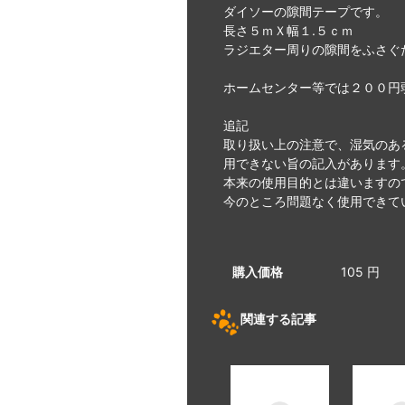
ダイソーの隙間テープです。
長さ５ｍＸ幅１.５ｃｍ
ラジエター周りの隙間をふさぐ
ホームセンター等では２００円
追記
取り扱い上の注意で、湿気のあ
用できない旨の記入があります
本来の使用目的とは違いますの
今のところ問題なく使用できて
購入価格
105 円
関連する記事