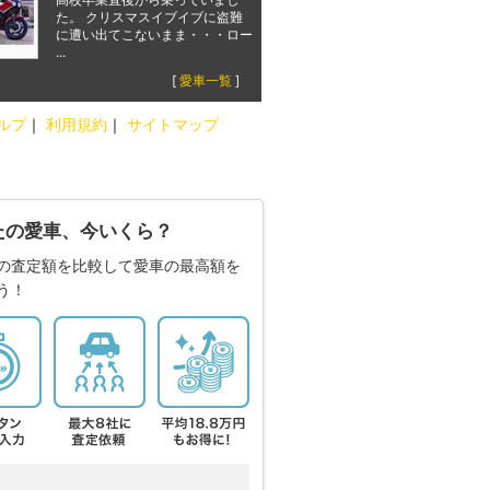
た。 クリスマスイブイブに盗難
に遭い出てこないまま・・・ロー
...
[
愛車一覧
]
ルプ
｜
利用規約
｜
サイトマップ
たの愛車、今いくら？
の査定額を比較して愛車の最高額を
う！