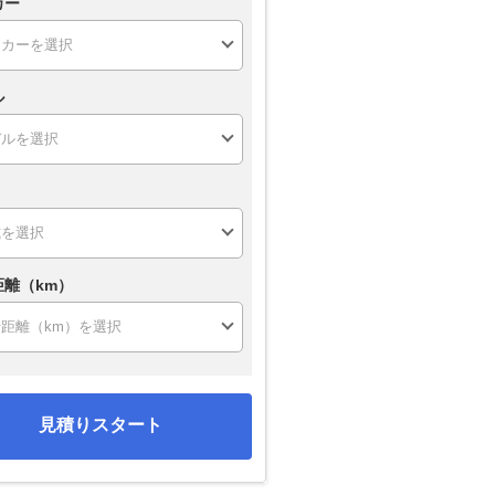
カー
ル
距離（km）
見積りスタート