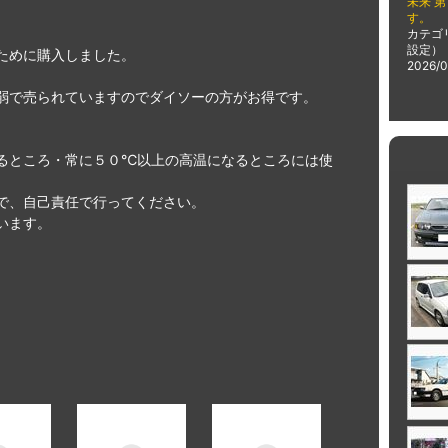
未来 第
す。
カテゴ
設定）
ために購入しました。
2026/0
弱で売られていますのでダイソーの方がお得です。
るところ・常に５０℃以上の高温になるところには使
。
で、自己責任で行ってください。
います。