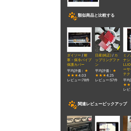
類似商品と比較する
ダイソー
/
耐
日産(純正)
/
カ
ミノ
寒・保冷パイプ
ップリングファ
ナシ
保護カバー
ン
LLI
ーサ
平均評価 :
★
平均評価 :
★
テク
★★★
4.03
★★★
4.25
レビュー:78件
レビュー:57件
平均
★★
レビ
関連レビューピックアップ