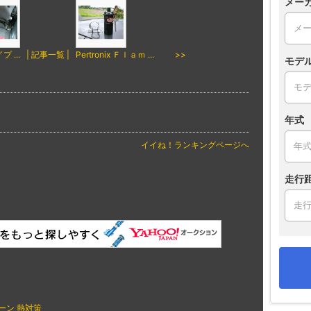
メー
 ...
| 記事一覧 |
Pertronix Ｆｌａｍ ... >>
モデ
年式
イイね！ランキングページへ
走行
ーン
熱対策