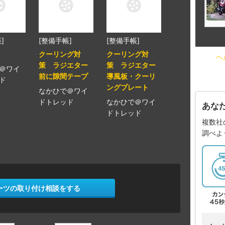
]
[整備手帳]
[整備手帳]
クーリング対
クーリング対
ヘ
策 ラジエター
策 ラジエター
＠ワイ
前に隙間テープ
導風板・クーリ
ド
ングプレート
なかひで＠ワイ
ドトレッド
なかひで＠ワイ
あな
ドトレッド
複数社
調べよ
ーツの取り付け相談をする