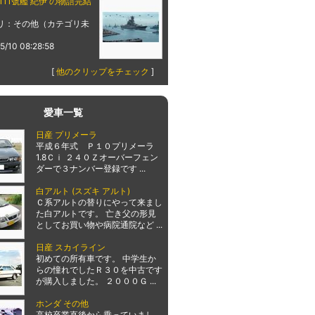
111號艦 紀伊 の物語完結
リ：その他（カテゴリ未
5/10 08:28:58
[
他のクリップをチェック
]
愛車一覧
日産 プリメーラ
平成６年式 Ｐ１０プリメーラ
1.8Ｃｉ ２４０Ｚオーバーフェン
ダーで３ナンバー登録です ...
白アルト (スズキ アルト)
Ｃ系アルトの替りにやって来まし
た白アルトです。 亡き父の形見
としてお買い物や病院通院など ...
日産 スカイライン
初めての所有車です。 中学生か
らの憧れでしたＲ３０を中古です
が購入しました。 ２０００Ｇ ...
ホンダ その他
高校卒業直後から乗っていまし