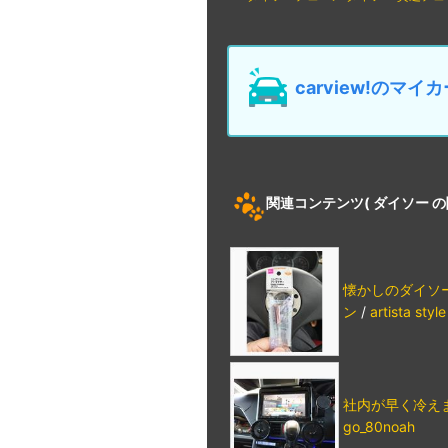
carview!の
関連コンテンツ
( ダイソー 
懐かしのダイソ
ン
/
artista style
社内が早く冷え
go_80noah