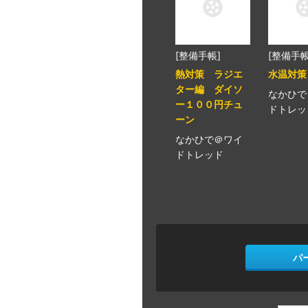
[整備手帳]
[整備手帳
熱対策 ラジエ
水温対策
ター編 ダイソ
なかひで
ー１００円チュ
ドトレッ
ーン
なかひで＠ワイ
ドトレッド
パ