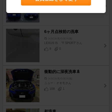
ニュー・オキモさん
106
2
6ヶ月点検前の洗車
IS
[ASE30系/GSE30系]
LEXUS IS ”F SPORT”さん
8
0
衝動的に深夜洗車🚿
IS
[ASE30系/GSE30系]
ニュー・オキモさん
108
1
初洗車