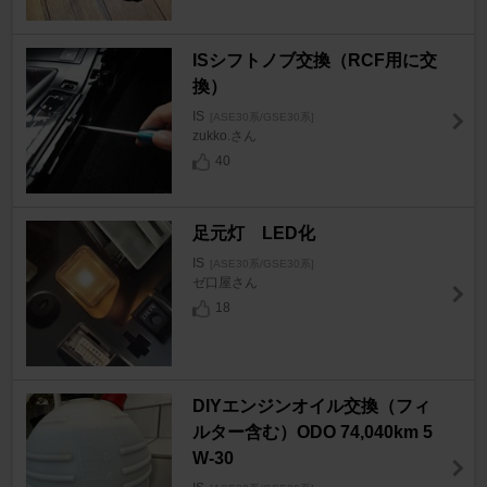
ISシフトノブ交換（RCF用に交
換）
IS
[ASE30系/GSE30系]
zukko.さん
40
足元灯 LED化
IS
[ASE30系/GSE30系]
ゼ口屋さん
18
DIYエンジンオイル交換（フィ
ルター含む）ODO 74,040km 5
W-30