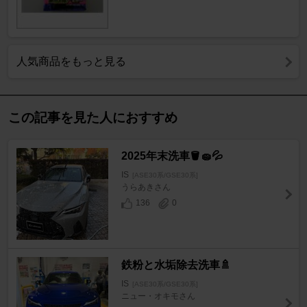
人気商品をもっと見る
この記事を見た人におすすめ
2025年末洗車🪣🧽💦
IS
[ASE30系/GSE30系]
うらあきさん
136
0
鉄粉と水垢除去洗車🚿
IS
[ASE30系/GSE30系]
ニュー・オキモさん