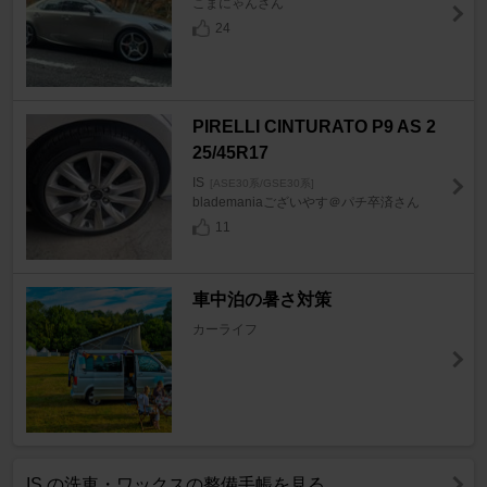
こまにゃんさん
24
PIRELLI CINTURATO P9 AS 2
25/45R17
IS
[ASE30系/GSE30系]
blademaniaございやす＠パチ卒済さん
11
車中泊の暑さ対策
カーライフ
IS の洗車・ワックスの整備手帳を見る