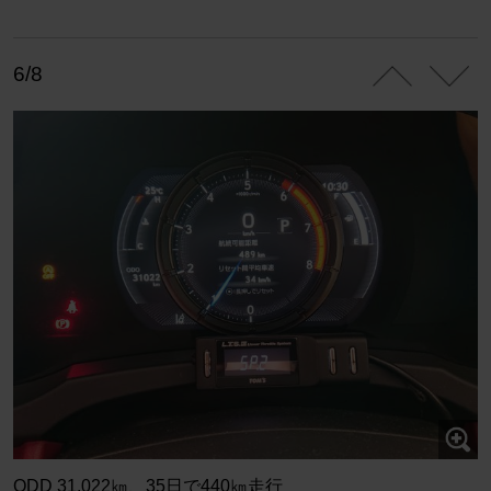
6/8
ODD 31,022㎞、35日で440㎞走行