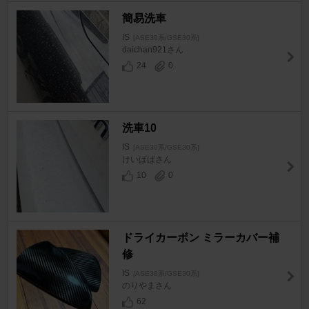
簡易洗車
IS
[ASE30系/GSE30系]
daichan921さん
24
0
洗車10
IS
[ASE30系/GSE30系]
けいぱぱさん
10
0
ドライカーボン ミラーカバー補
修
IS
[ASE30系/GSE30系]
のりやまさん
62