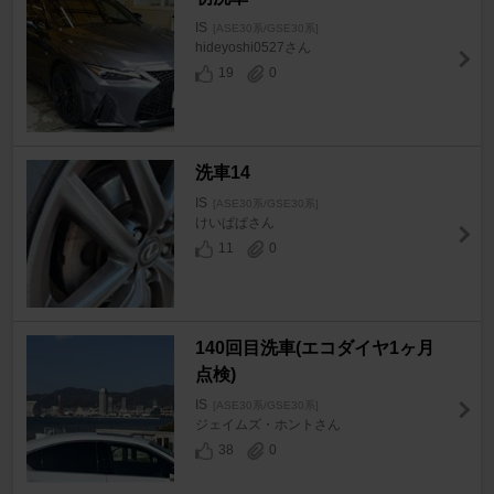
IS
[ASE30系/GSE30系]
hideyoshi0527さん
19
0
洗車14
IS
[ASE30系/GSE30系]
けいぱぱさん
11
0
140回目洗車(エコダイヤ1ヶ月
点検)
IS
[ASE30系/GSE30系]
ジェイムズ・ホントさん
38
0