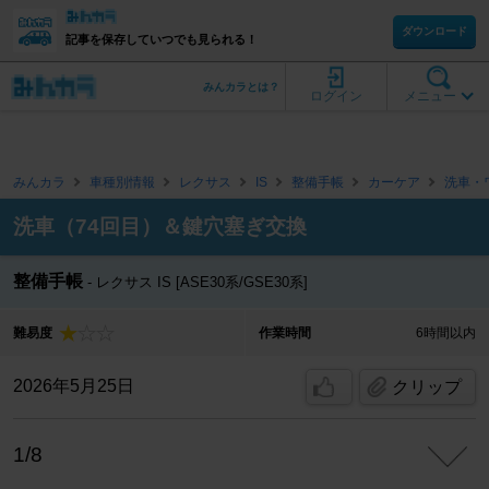
ダウンロード
記事を保存していつでも見られる！
みんカラとは？
ログイン
メニュー
みんカラ
車種別情報
レクサス
IS
整備手帳
カーケア
洗車・
洗車（74回目）＆鍵穴塞ぎ交換
整備手帳
レクサス IS [ASE30系/GSE30系]
難易度
作業時間
6時間以内
2026年5月25日
クリップ
1/8