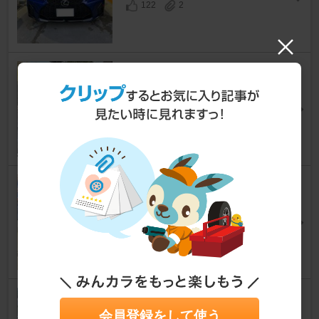
122
2
オフ会準備洗車😊
IS
[ASE30系/GSE30系]
うらあきさん
122
0
金夜の洗車🚿
IS
[ASE30系/GSE30系]
ニュー・オキモさん
96
0
仕事→洗車→餃子🥟
会員登録をして使う
IS
[ASE30系/GSE30系]