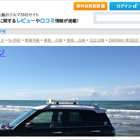
ンダ
>
N-ONE
>
整備手帳
>
車検・点検
>
車検・点検
>
法定点検
>
29608km 第3
ジ