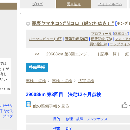
ブログ
愛車紹介
フォトアルバム
裏表ヤマネコの"Nコロ（緑のたぬき）"
[
ホンダ 
プロフィール
(
愛車ログ
)
パーツレビュー (167)
|
整備手帳 (267)
|
燃費記録 (78)
|
フォトアル
買い物記録
|
ラップタイ
<< 29608km 第8回エンジ ...
| 記事一覧 |
細
Sでは
整備手帳
さすが
有し
いい
車検・点検
車検・点検
法定点検
 11:10
29608km 第3回目 法定12ヶ月点検
他の整備手帳を見る
いだせな
勝手ながら
、ブログ
目的
修理・故障・メンテナンス
作業
DIY