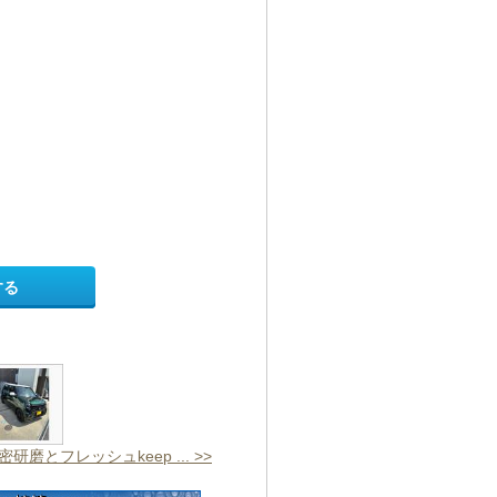
する
密研磨とフレッシュkeep ... >>