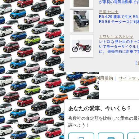
が家初の電気自動車です。 
日産 セレナ
R6.4.29 新車で注文 R6.
R6.9.6 モータースに到着 R
カワサキ エストレヤ
レトロ な見た目のキャ
いてモーターサイクル
に。 発売当時に新車で買 .
[
ヘルプ
｜
利用規約
｜
サイトマ
あなたの愛車、今いくら？
複数社の査定額を比較して愛車の最
調べよう！