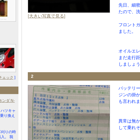
先日、細密
たので、
[大きい写真で見る]
フロント
ました。
オイルエ
まだ走行
しましょ
2
チェック
]
バッテリ
ジンの掛
ンダ N-
も言われ
イハツキャ
ら乗り換え
異常は無
して乗れ
草刈りの時
入。 我