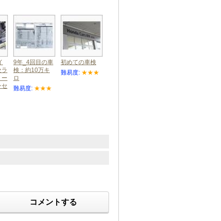
イ
9年_4回目の車
初めての車検
セラ
検：約10万キ
難易度:
★★★
リー
ロ
ンセ
難易度:
★★★
コメントする