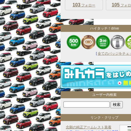
103
105
フォロー
フォロ
ハイタッチ！drive
[
全てのバッジをチェック
ユーザー内検索
リンク・クリップ
念願の純正アームレスト装着