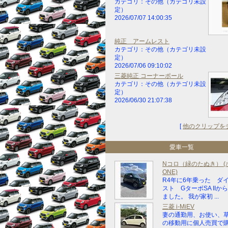
カテゴリ：その他（カテゴリ未設
定）
2026/07/07 14:00:35
純正 アームレスト
カテゴリ：その他（カテゴリ未設
定）
2026/07/06 09:10:02
三菱純正 コーナーポール
カテゴリ：その他（カテゴリ未設
定）
2026/06/30 21:07:38
[
他のクリップを
愛車一覧
Nコロ（緑のたぬき） (ホ
ONE)
R4年に6年乗った ダ
スト GターボSA IIか
ました。 我が家初 ...
三菱 i-MiEV
妻の通勤用、お使い、
の移動用に個人売買で購