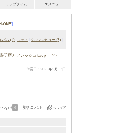
ラップタイム
▼メニュー
]
N-ONE
バム (1)
|
フォト
|
クルマレビュー (3)
|
ム
密研磨とフレッシュkeep ... >>
作業日：2026年5月17日
0