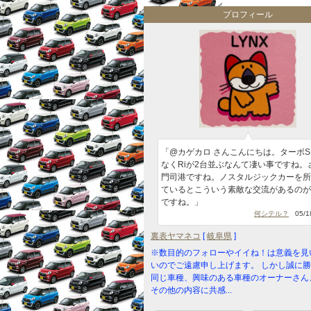
プロフィール
「@カゲカロ さんこんにちは。ターボ
なくRiが2台並ぶなんて凄い事ですね。
門司港ですね。ノスタルジックカーを所
ているとこういう素敵な交流があるのが
ですね。」
何シテル？
05/18
裏表ヤマネコ
[
岐阜県
]
※数目的のフォローやイイね！は意義を見
いのでご遠慮申し上げます。 しかし誠に
同じ車種、興味のある車種のオーナーさん
その他の内容に共感...