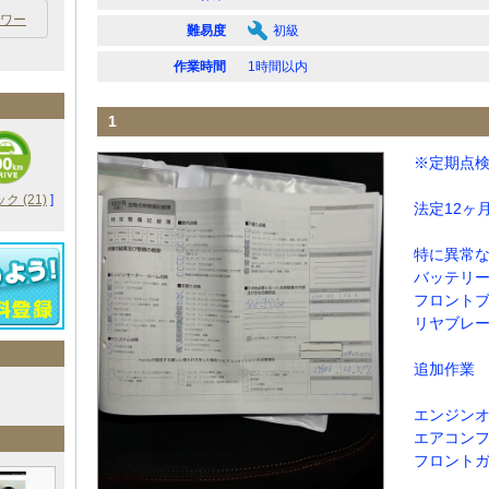
ワー
難易度
初級
作業時間
1時間以内
1
※定期点
 (21)
]
法定12ヶ
特に異常
バッテリ
フロント
リヤブレ
追加作業
エンジン
エアコン
フロント