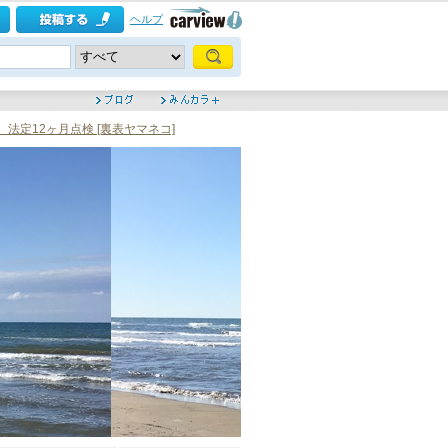
ヘルプ
回目 法定12ヶ月点検 [裏表ヤマネコ]