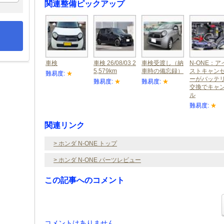
関連整備ピックアップ
車検
車検 26/08/03 2
車検受渡し（納
N-ONE：ア
5,579km
車時の備忘録）
ストキャン
難易度:
★
ーがバッテ
難易度:
★
難易度:
★
交換でキャ
ル
難易度:
★
関連リンク
> ホンダ N-ONE トップ
> ホンダ N-ONE パーツレビュー
この記事へのコメント
コメントはありません。