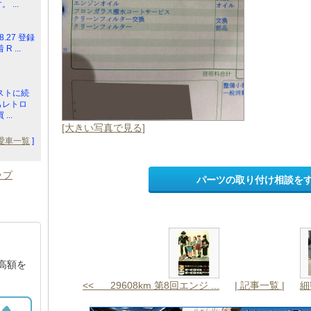
...
8.27 登録
 ...
ストに続
もレトロ
..
[大きい写真で見る]
愛車一覧
]
ップ
パーツの取り付け相談を
高額を
<< 29608km 第8回エンジ ...
| 記事一覧 |
細