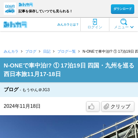
ダウンロード
記事を保存していつでも見られる！
みんカラとは？
ログイン
メニュー
みんカラ
ブログ
日記
ブログ一覧
N-ONEで車中泊!? ① 17泊19日
N-ONEで車中泊!? ① 17泊19日 四国・九州を巡る
西日本旅11月17-18日
ブログ
もうやん＠JG3
2024年11月18日
クリップ