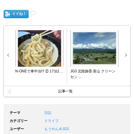
イイね！
N-ONEで車中泊!? ② 17泊1 ...
JG3 北陸旅⑥ 富山 クリーン
セン ...
記事一覧
テーマ
日記
カテゴリー
ドライブ
ユーザー
もうやん＠JG3