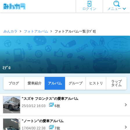
ログイン
メニュー
みんカラ
フォトアルバム
フォトアルバム一覧 [ﾐｿﾞﾛ]
ﾐｿﾞﾛ
ラップ
ブログ
愛車紹介
アルバム
グループ
ヒストリ
タイム
"スズキ フロンクス"の愛車アルバム
25/10/12 16:03
6枚
"ノートン"の愛車アルバム
17/04/30 22:38
7枚