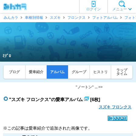
ログイン
メニュー
みんカラ
車種別情報
スズキ
フロンクス
フォトアルバム
フォト
ﾐｿﾞﾛ
ラップ
ブログ
愛車紹介
アルバム
グループ
ヒストリ
タイム
"ノートン" ... >>
"スズキ フロンクス"の愛車アルバム
[6枚]
スズキ フロンクス
※この記事は愛車紹介で追加された画像です。