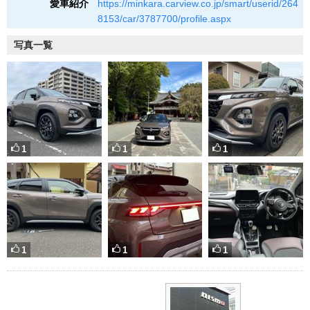
愛車紹介
https://minkara.carview.co.jp/smart/userid/264
8153/car/3787700/profile.aspx
写真一覧
1
1
1
1
1
1