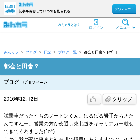
ダウンロード
記事を保存していつでも見られる！
みんカラとは？
ログイン
メニュー
みんカラ
ブログ
日記
ブログ一覧
都会と田舎？ [ﾐｿﾞﾛ]
都会と田舎？
ブログ
ﾐｿﾞﾛのページ
2016年12月2日
クリップ
試乗車だったうちのノートンくん。はるばる岩手からきた
んですねー。営業の方が夜通し東北道をキャリアカー載せ
てきてくれました(^o^)
しかし我が家は東京と神奈川の境目にありますので、そう