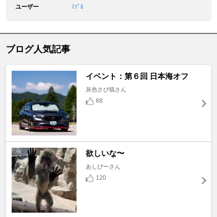
ユーザー
ﾐｿﾞﾛ
ブログ人気記事
イベント：第６回 日本海オフ
灰色さび猫さん
68
欲しいな〜
あしぴーさん
120