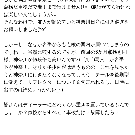
点検だ車検だで岩手まで行けません(ToT)旅行がてら行けれ
ば楽しいんでしょうが…
そんなわけで、友人が勤めている神奈川日産に引き継ぎを
お願いしました(^o^ゞ
しかーし、なぜか岩手からも点検の案内が届いてしまうの
ですねー。当然比較するのですが、前回の6か月点検も同
様、神奈川が値段倍も高いんですΣ(゜Д゜)写真上が岩手、
下が神奈川。そりゃ多少内容は違うものの、これを見ちゃ
うと神奈川に行きたくなくなってしまう。テールを後期型
に変えて、リフレクターについて文句言われるし、日産に
出すのは諦めようかな(>_<)
皆さんはディーラーにどれくらい重きを置いているもんで
しょーか？点検からすべて？車検だけ？故障したら？