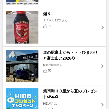
煽り…
ＴＡＫＵ1223さん
76
道の駅富士から・・・ひまわり
と富士山と2026🌻
pikamatsuさん
55
第7弾‼️HID屋から夏のプレゼン
ト🍉🌊🌻
HID屋さん