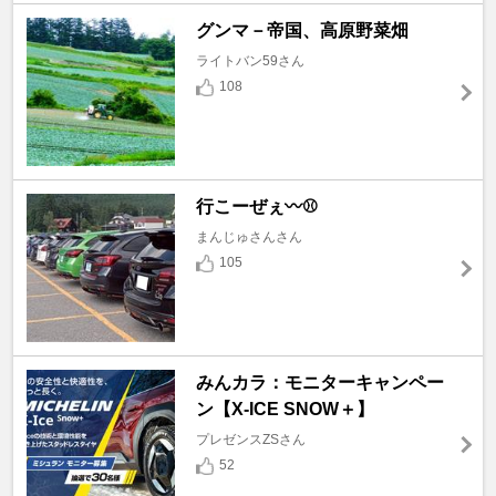
グンマ－帝国、高原野菜畑
ライトバン59さん
108
行こーぜぇ〰️⚾
まんじゅさんさん
105
みんカラ：モニターキャンペー
ン【X-ICE SNOW＋】
プレゼンスZSさん
52