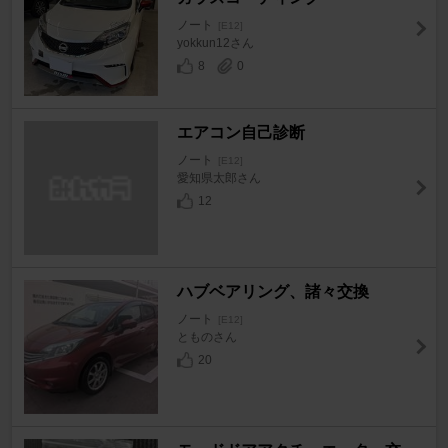
ノート
[E12]
yokkun12さん
8
0
エアコン自己診断
ノート
[E12]
愛知県太郎さん
12
ハブベアリング、諸々交換
ノート
[E12]
とものさん
20