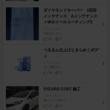
ダイヤモンドキーパー 1回目
メンテナンス Aメンテナンス
＋Wホイールコーティング2
ノート
[E12]
ほあけんさん
81
0
つるるん仕上げときらめくボデ
ィ
ノート
[E12]
ろい局長さん
30
0
5YEARS COAT 施工
ノート
[E12]
★しゅうじ★さん
47
9