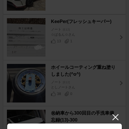
KeePer(フレッシュキーパー)
ノート
[E12]
☆ぱるん☆さん
13
1
ホイールコーティング重ね塗り
しました(^o^)
ノート
[E12]
としノートさん
38
0
㊗納車から300回目の手洗車備
忘録(13)-300
ノート
[E12]