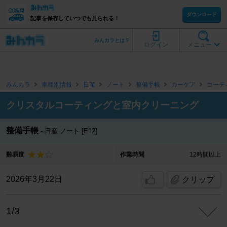
ダウンロード
記事を保存していつでも見られる！
みんカラとは？
ログイン
メニュー
みんカラ
車種別情報
日産
ノート
整備手帳
カーケア
コーテ
クリスタルコーティングと室内クリーニング
整備手帳
日産 ノート [E12]
難易度
作業時間
12時間以上
2026年3月22日
クリップ
1/3