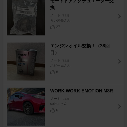
モードドアアクチュエーター交
換
ノート
[E12]
ろい局長さん
27
エンジンオイル交換！（38回
目）
ノート
[E12]
ポピー氏さん
8
WORK WORK EMOTION M8R
ノート
[E12]
setkenさん
6