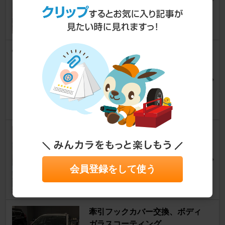
NISMOキッドさん
25
0
洗車＆樹脂パーツ塗装！
ノート
[E12]
shinobusさん
13
0
ダイヤモンドキーパー施工
ノート
[E12]
のりゾ~さん
27
0
会員登録をして使う
牽引フックカバー交換、ボディ
ガラスコーティング