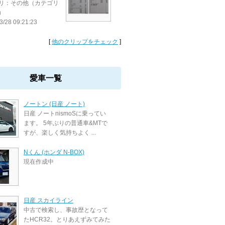
リ：その他（カテゴリ
）
3/28 09:21:23
[
他のクリップをチェック
]
愛車一覧
ノートン (日産 ノート)
日産 ノートnismoSに乗ってい
ます。 5年ぶりの普通車&MTで
すが、楽しく気持ちよく ...
Nくん (ホンダ N-BOX)
現在作成中
日産 スカイライン
中古で検索し、事故歴となって
たHCR32。とりあえずみてみた