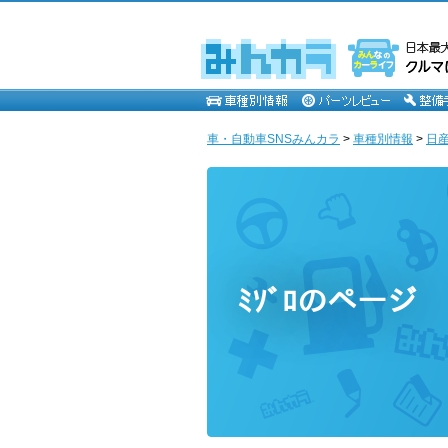
車・自動車SNSみんカラ
>
車種別情報
>
日
ﾐｿﾞﾛのページ