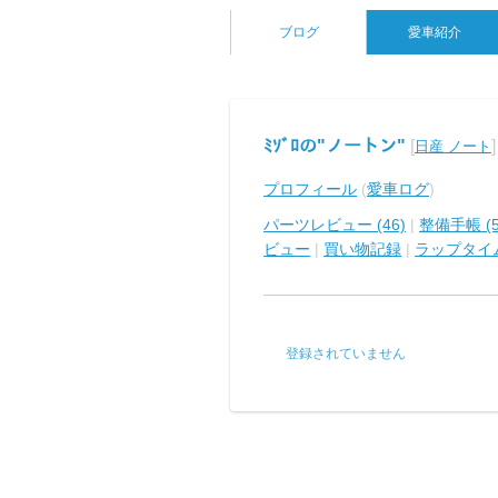
ブログ
愛車紹介
ﾐｿﾞﾛの"ノートン"
[
]
日産 ノート
プロフィール
(
愛車ログ
)
パーツレビュー (46)
|
整備手帳 (5
ビュー
|
買い物記録
|
ラップタイ
登録されていません