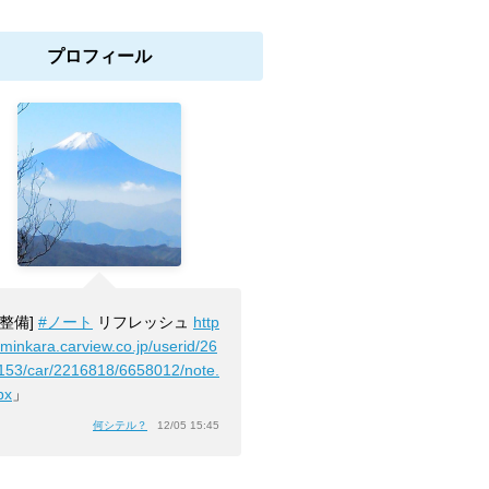
プロフィール
[整備]
#ノート
リフレッシュ
http
/minkara.carview.co.jp/userid/26
153/car/2216818/6658012/note.
px
」
何シテル？
12/05 15:45