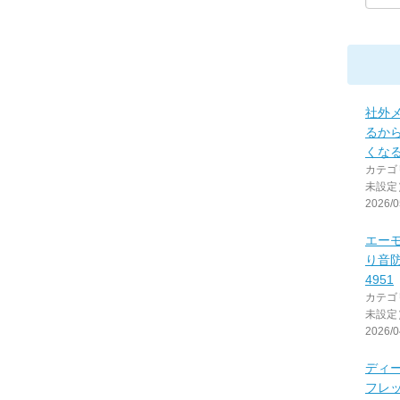
社外
るか
くな
カテゴ
未設定
2026/0
エーモ
り音防
4951
カテゴ
未設定
2026/0
ディ
フレ