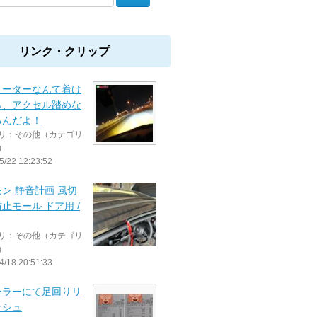
リンク・クリップ
メーターなんて着け
ら、アクセル踏めな
るんだよ！
リ：その他（カテゴリ
）
5/22 12:23:52
ン 静音計画 風切
止モール ドア用 /
リ：その他（カテゴリ
）
4/18 20:51:33
ーラーにて足回りリ
ッシュ