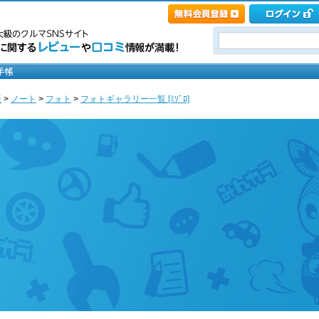
産
>
ノート
>
フォト
>
フォトギャラリー一覧 [ﾐｿﾞﾛ]