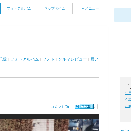
フォトアルバム
ラップタイム
▼メニュー
記録
|
フォトアルバム
|
フォト
|
クルマレビュー
|
買い
「
s:/
48
as
コメント(0)