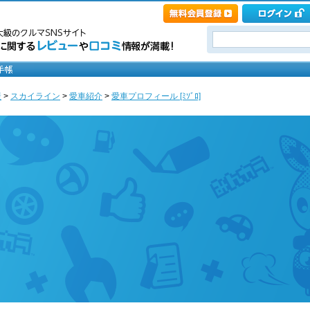
産
>
スカイライン
>
愛車紹介
>
愛車プロフィール [ﾐｿﾞﾛ]