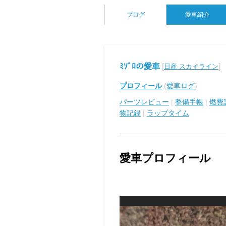
ブログ
愛車紹介
ﾐｿﾞﾛの愛車
[
]
日産 スカイライン
プロフィール
(
愛車ログ
)
パーツレビュー
|
整備手帳
|
燃費
物記録
|
ラップタイム
愛車プロフィール