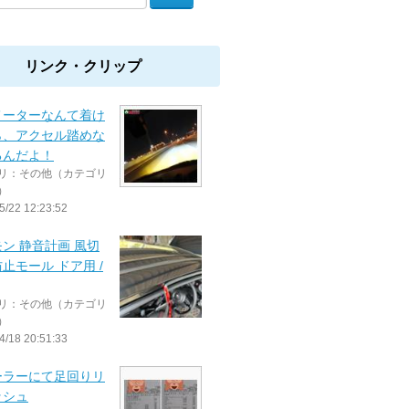
リンク・クリップ
メーターなんて着け
ら、アクセル踏めな
るんだよ！
リ：その他（カテゴリ
）
5/22 12:23:52
ン 静音計画 風切
止モール ドア用 /
リ：その他（カテゴリ
）
4/18 20:51:33
ーラーにて足回りリ
ッシュ