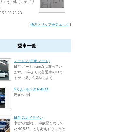
リ：その他（カテゴリ
）
3/28 09:21:23
[
他のクリップをチェック
]
愛車一覧
ノートン (日産 ノート)
日産 ノートnismoSに乗ってい
ます。 5年ぶりの普通車&MTで
すが、楽しく気持ちよく ...
Nくん (ホンダ N-BOX)
現在作成中
日産 スカイライン
中古で検索し、事故歴となって
たHCR32。とりあえずみてみた