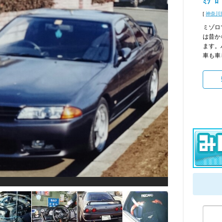
ﾐｿﾞﾛ
[
神奈川
ミゾロ
は昔か
ます。
車も車