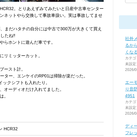
HCR32。とりあえずみてみたいと日産中古車センター
ンネットやら交換して事故車扱い。実は事故してませ
が、まだハタチの自分には中古で300万が大きくて買え
ましたね‼
社外
やらホントに遊んだ車です。
るか
くな
にリミッターカット。
カテゴ
未設定
ブースト計。
2026/0
ーター、エンケイのRP01は掃除が楽だった。
エーモ
クイックシフトも入れたり。
り音防
、オーディオだけ入れてました。
4951
は。
カテゴ
未設定
2026/0
ディ
 HCR32
フレ