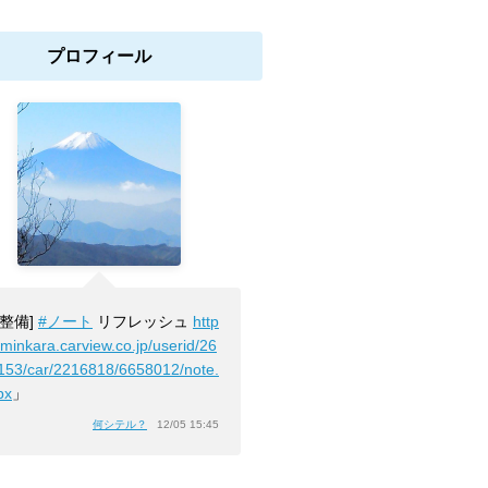
プロフィール
[整備]
#ノート
リフレッシュ
http
/minkara.carview.co.jp/userid/26
153/car/2216818/6658012/note.
px
」
何シテル？
12/05 15:45