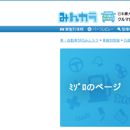
車・自動車SNSみんカラ
>
車種別情報
>
日
ﾐｿﾞﾛのページ