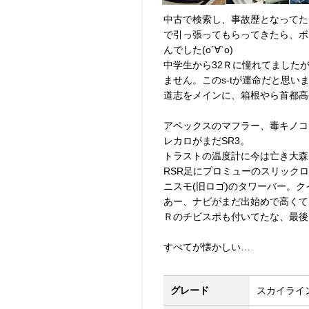
中古で検索し、事故歴となってた
で引っ張ってもらってきたら、ボ
んでした(о´∀`о)
中学生から32Ｒに憧れてました
ません。このs-tが運命だと思い
道志をメインに、箱根やら首都高
アペックスのマフラー、毒キノコ
レカロがまだSR3。
トラストの温度計に今は亡き大森
RSR足にプロミューのスリックロ
ニスモ(旧ロゴ)のタワーバー。
あー、ナビがまだ出始めで高くて
Ｒのチビスポも付いてたな、最後
すべてが懐かしい…
グレード
スカイライン