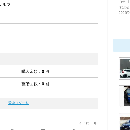
カテゴ
クルマ
未設定
2026/0
購入金額：
0
円
整備回数：
0
回
愛車ログ一覧
イイね！0件