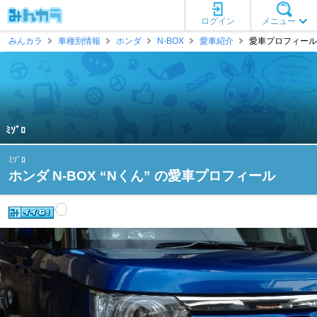
ログイン
メニュー
みんカラ
車種別情報
ホンダ
N-BOX
愛車紹介
愛車プロフィール [ﾐ
ﾐｿﾞﾛ
ﾐｿﾞﾛ
ホンダ N-BOX “Nくん” の愛車プロフィール