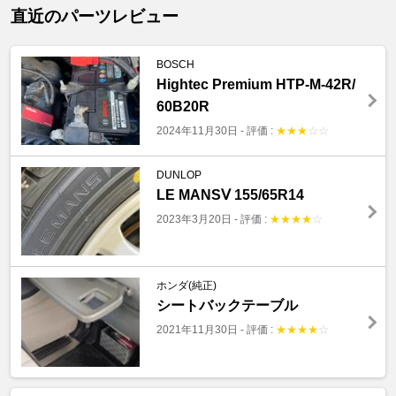
直近のパーツレビュー
BOSCH
Hightec Premium HTP-M-42R/
60B20R
2024年11月30日
-
評価 :
★
★
★
☆
☆
DUNLOP
LE MANSⅤ 155/65R14
2023年3月20日
-
評価 :
★
★
★
★
☆
ホンダ(純正)
シートバックテーブル
2021年11月30日
-
評価 :
★
★
★
★
☆