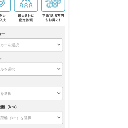
カー
ル
距離（km）