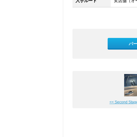
入手ルート
実店舗（オ
パ
<< Second Stage