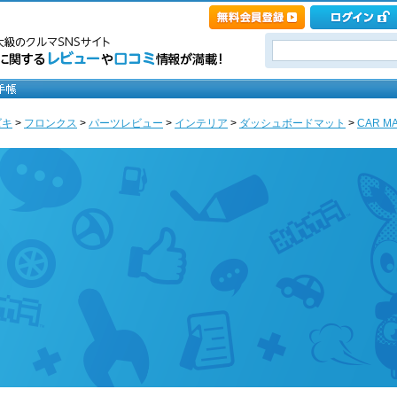
ズキ
>
フロンクス
>
パーツレビュー
>
インテリア
>
ダッシュボードマット
>
CAR M