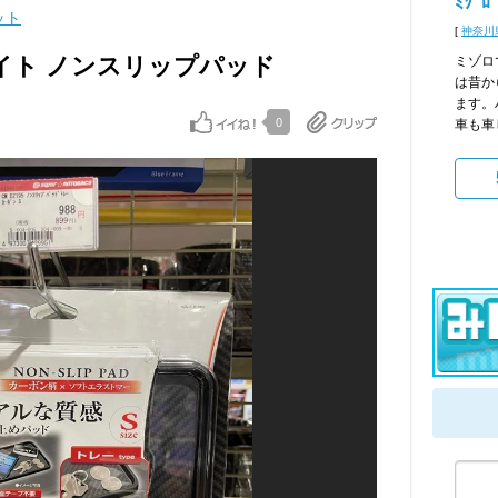
ﾐｿﾞﾛ
ット
[
神奈川
カーメイト ノンスリップパッド
ミゾロ
は昔か
ます。
0
車も車