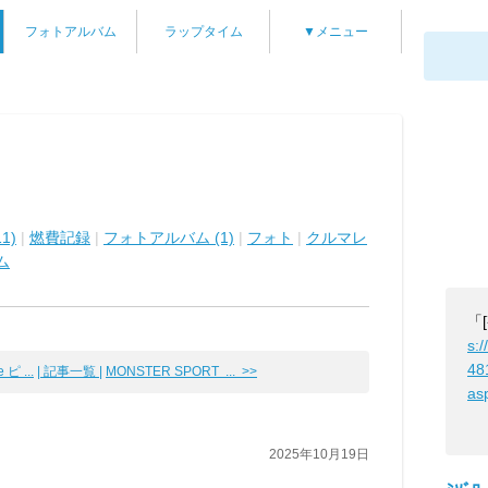
フォトアルバム
ラップタイム
▼メニュー
1)
|
燃費記録
|
フォトアルバム (1)
|
フォト
|
クルマレ
ム
「
s:/
48
 ピ ...
| 記事一覧 |
MONSTER SPORT ... >>
as
2025年10月19日