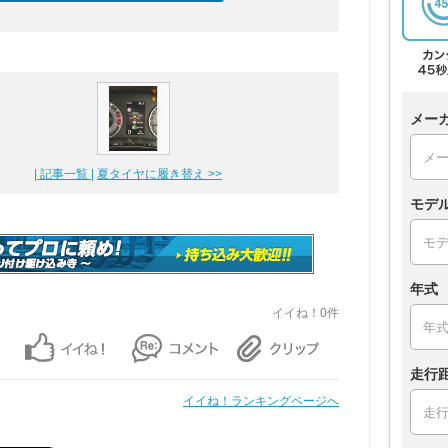
メー
| 記事一覧 |
夏タイヤに履き替え >>
モデ
年式
イイね！0件
走行
イイね！ランキングページへ