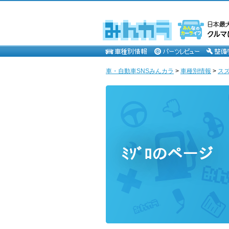
車・自動車SNSみんカラ
>
車種別情報
>
ス
ﾐｿﾞﾛのページ