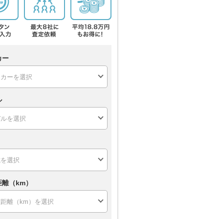
カー
ル
距離（km）