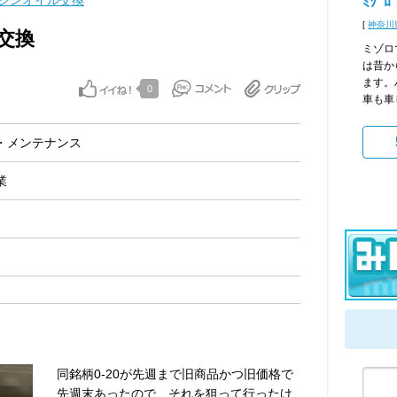
ジンオイル交換
ﾐｿﾞﾛ
[
神奈川
交換
ミゾロ
は昔か
ます。
0
車も車
・メンテナンス
業
同銘柄0-20が先週まで旧商品かつ旧価格で
先週末あったので、それを狙って行ったけ