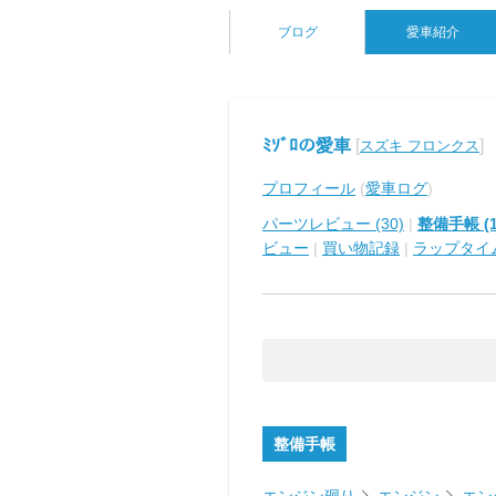
ブログ
愛車紹介
ﾐｿﾞﾛの愛車
[
]
スズキ フロンクス
プロフィール
(
愛車ログ
)
パーツレビュー (30)
|
整備手帳 (1
ビュー
|
買い物記録
|
ラップタイ
整備手帳