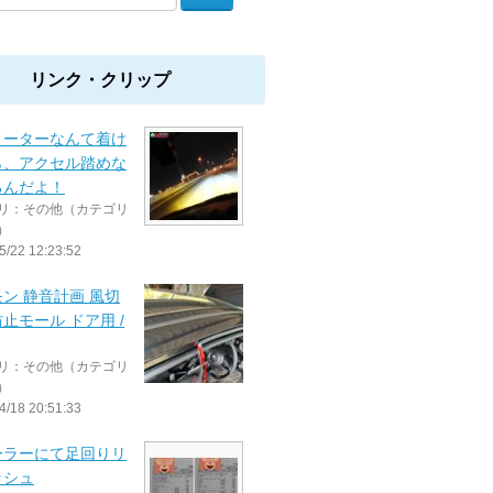
リンク・クリップ
メーターなんて着け
ら、アクセル踏めな
るんだよ！
リ：その他（カテゴリ
）
5/22 12:23:52
ン 静音計画 風切
止モール ドア用 /
リ：その他（カテゴリ
）
4/18 20:51:33
ーラーにて足回りリ
ッシュ