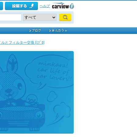
ヘルプ
ルとフィルター交換 [ﾐｿﾞﾛ]