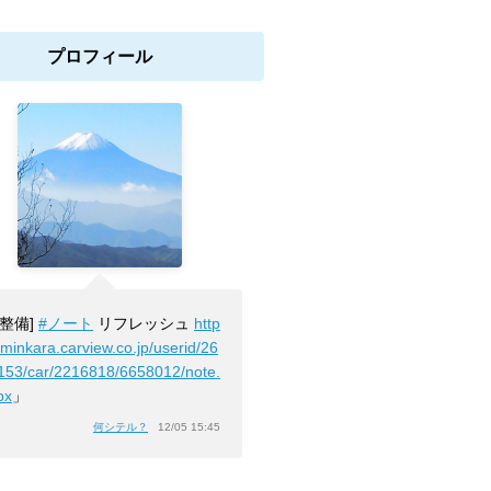
プロフィール
[整備]
#ノート
リフレッシュ
http
/minkara.carview.co.jp/userid/26
153/car/2216818/6658012/note.
px
」
何シテル？
12/05 15:45