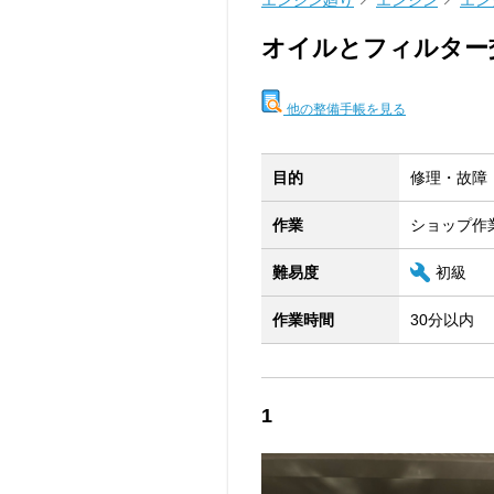
エンジン廻り
エンジン
エン
オイルとフィルター
他の整備手帳を見る
目的
修理・故障
作業
ショップ作
難易度
初級
作業時間
30分以内
1