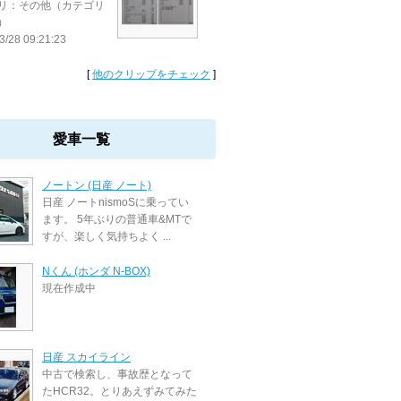
リ：その他（カテゴリ
）
3/28 09:21:23
[
他のクリップをチェック
]
愛車一覧
ノートン (日産 ノート)
日産 ノートnismoSに乗ってい
ます。 5年ぶりの普通車&MTで
すが、楽しく気持ちよく ...
Nくん (ホンダ N-BOX)
現在作成中
日産 スカイライン
中古で検索し、事故歴となって
たHCR32。とりあえずみてみた