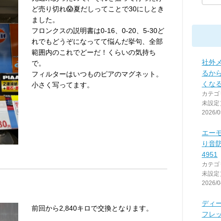
ど売り切れ😱夏だしってことで30にしとき
ました。
フロンクスの説明書は0-16、0-20、5-30ど
れでもどうぞになってて悩んだ挙句、全部
範囲内のこれでどーだ！くらいの気持ち
社外
で。
るか
フィルターはいつものピアのマグネット。
くな
小さく写ってます。
カテゴ
未設定
2026/0
エーモ
り音防
4951
カテゴ
未設定
2026/0
ディ
前回から2,840キロで交換となります。
フレ