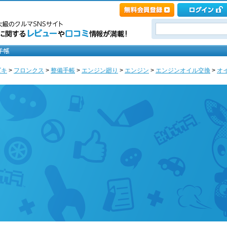
ズキ
>
フロンクス
>
整備手帳
>
エンジン廻り
>
エンジン
>
エンジンオイル交換
>
オイ