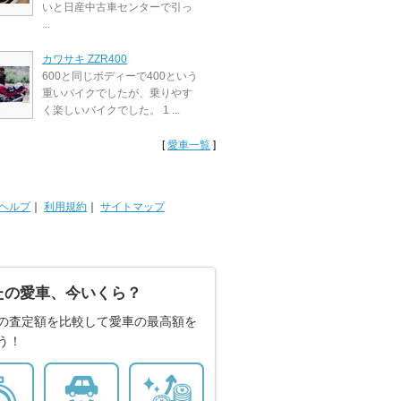
いと日産中古車センターで引っ
...
カワサキ ZZR400
600と同じボディーで400という
重いバイクでしたが、乗りやす
く楽しいバイクでした。 1 ...
[
愛車一覧
]
ヘルプ
｜
利用規約
｜
サイトマップ
たの愛車、今いくら？
の査定額を比較して愛車の最高額を
う！