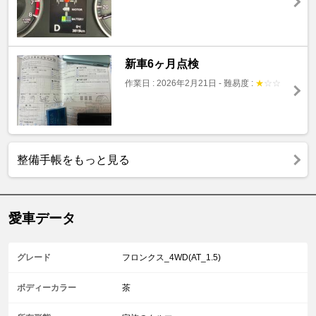
新車6ヶ月点検
作業日 : 2026年2月21日
-
難易度 :
★
☆
☆
整備手帳をもっと見る
愛車データ
グレード
フロンクス_4WD(AT_1.5)
ボディーカラー
茶