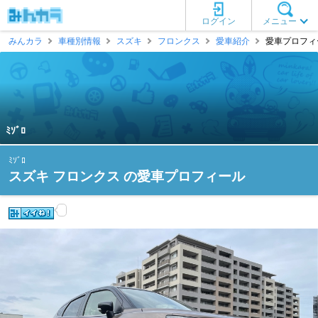
ログイン
メニュー
みんカラ
車種別情報
スズキ
フロンクス
愛車紹介
愛車プロフィール
ﾐｿﾞﾛ
ﾐｿﾞﾛ
スズキ フロンクス の愛車プロフィール