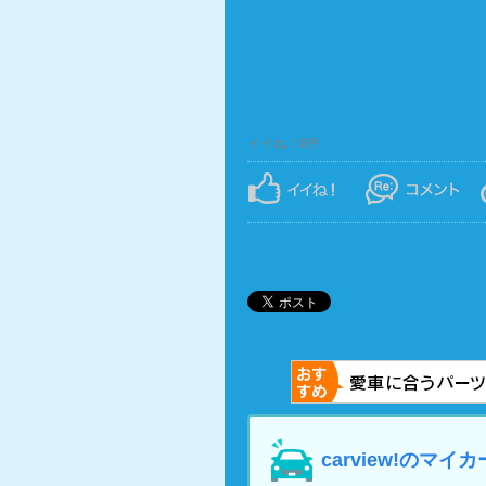
イイね！0件
carview!の