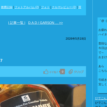
|
燃費記録
|
フォトアルバム (2)
|
フォト
|
クルマレビュー (2)
|
買
「@｛
| 記事一覧 |
D.A.D / GARSON ... >>
お疲れ
ハイタ
2026年5月19日
普段な
今日は
で～
おまけ
ー7
あら
こちら
0
引続
宜しく
ひでごん1
ひでごん