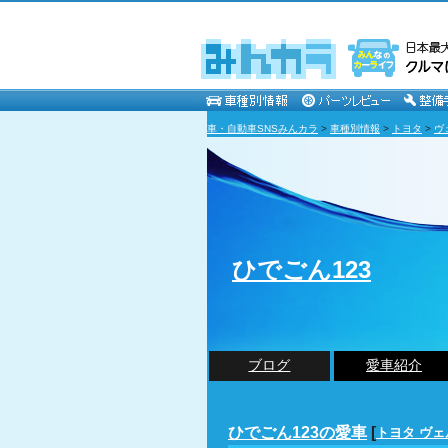
車・自動車SNSみんカラ
>
車種別情報
>
トヨタ
>
ヴ
ひでごん123
ブログ
愛車紹介
ひでごん123の愛車
[
トヨタ ヴ