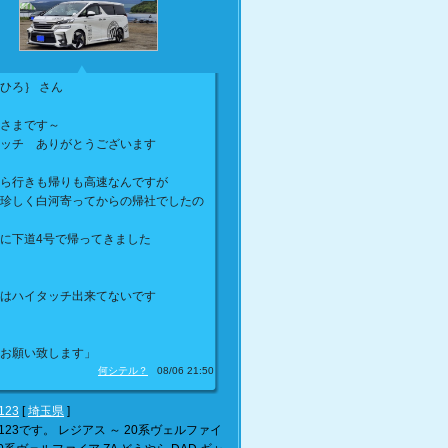
ひろ｝ さん
さまです～
ッチ ありがとうございます
ら行きも帰りも高速なんですが
珍しく白河寄ってからの帰社でしたの
に下道4号で帰ってきました
はハイタッチ出来てないです
き
お願い致します」
何シテル？
08/06 21:50
23
[
埼玉県
]
123です。 レジアス ～ 20系ヴェルファイ