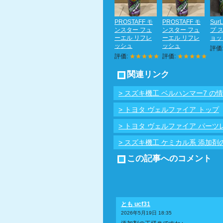
PROSTAFF モ
PROSTAFF モ
Sur
ンスター フュ
ンスター フュ
プ 
ーエル リフレ
ーエル リフレ
ョット
ッシュ
ッシュ
評価
評価:
★★★★★
評価:
★★★★★
関連リンク
> スズキ機工 ベルハンマー7 の
> トヨタ ヴェルファイア トップ
> トヨタ ヴェルファイア パーツ
> スズキ機工 ケミカル系 添加
この記事へのコメント
とも ucf31
2026年5月19日 18:35