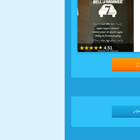
4.51
こ
パ