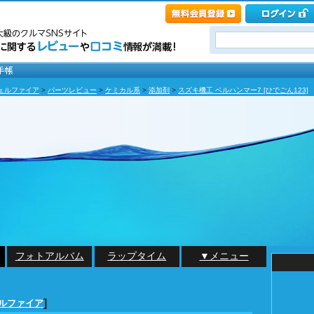
ェルファイア
>
パーツレビュー
>
ケミカル系
>
添加剤
>
スズキ機工 ベルハンマー7 [ひでごん123]
フォトアルバム
ラップタイム
▼メニュー
]
ェルファイア