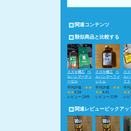
関連コンテンツ
類似商品と比較する
スズキ機工
/
ベ
スズキ機工
/
ベ
スズ
ルハンマーディ
ルハンマーファ
ルハ
ーゼル
ントム
イト
平均評価 :
★★
平均評価 :
★★
平均
★★
4.28
★★
4.41
★★
レビュー:18件
レビュー:22件
レビ
関連レビューピックアッ