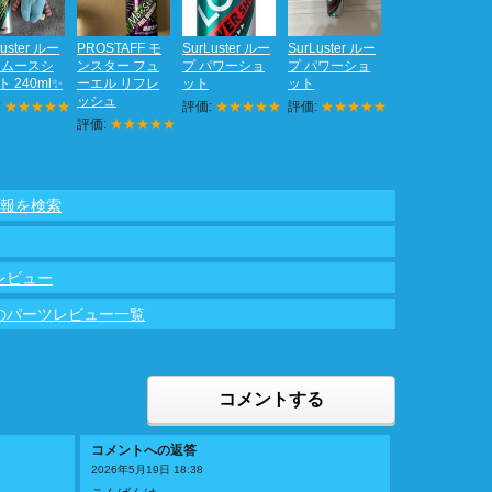
Luster ルー
PROSTAFF モ
SurLuster ルー
SurLuster ルー
スムースシ
ンスター フュ
プ パワーショ
プ パワーショ
 240ml✨
ーエル リフレ
ット
ット
ッシュ
:
★★★★★
評価:
★★★★★
評価:
★★★★★
評価:
★★★★★
情報を検索
レビュー
剤のパーツレビュー一覧
コメントする
コメントへの返答
2026年5月19日 18:38