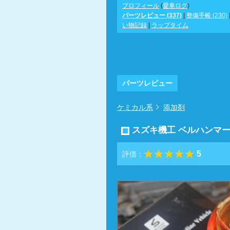
プロフィール
(
愛車ログ
)
パーツレビュー (337)
|
整備手帳 (230)
い物記録
|
ラップタイム
パーツレビュー
ケミカル系
添加剤
スズキ機工 ベルハンマ
5
評価：