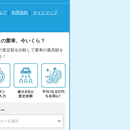
ルプ
｜
利用規約
｜
サイトマップ
たの愛車、今いくら？
の査定額を比較して愛車の最高額を
う！
カー