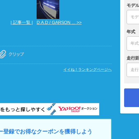
モデ
| 記事一覧 |
D.A.D / GARSON ... >>
年式
走行距
イイね！ランキングページへ
マイカー登録でお得なクーポンを獲得しよう