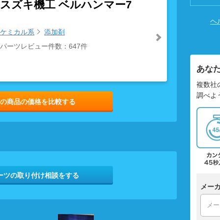
スズキ機工 ベルハンマー7
ヘ
ケミカル系
添加剤
パーツレビュー件数：647件
あな
複数社
調べよ
の商品の価格を比較する
ーツの取り付け相談をする
メー