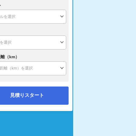
ル
離（km）
見積りスタート