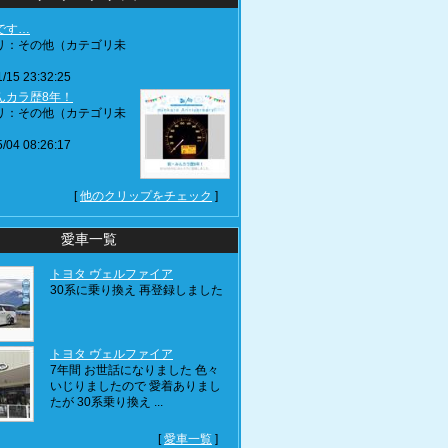
です…
リ：その他（カテゴリ未
/15 23:32:25
んカラ歴8年！
リ：その他（カテゴリ未
/04 08:26:17
[
他のクリップをチェック
]
愛車一覧
トヨタ ヴェルファイア
30系に乗り換え 再登録しました
トヨタ ヴェルファイア
7年間 お世話になりました 色々
いじりましたので 愛着ありまし
たが 30系乗り換え ...
[
愛車一覧
]