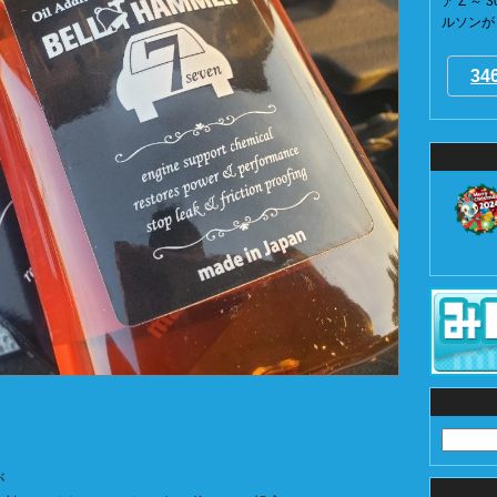
ア Z ～
ルソンが 
34
が