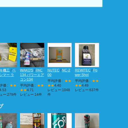
キ機工
/
ベ
WAKO'S
/
PAC
NUTEC
/
NC-2
REWITEC
/
Po
ンマー ラ
134 パワーエア
00
wer Shot
コン134
平均評価 :
★★
平均評価 :
★★
評価 :
★★
平均評価 :
★★
★★
4.40
★★
4.49
4.53
★★
4.71
レビュー:1048
レビュー:637件
ュー:279件
レビュー:14件
件
プ