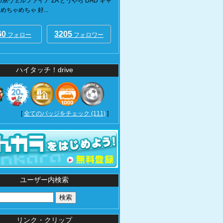
 30系ヴェルファイア ZA どうやら DAD ギャ
めちゃめちゃ 好...
60
3205
フォロー
フォロワー
ハイタッチ！drive
[
全てのバッジをチェック (111)
]
ユーザー内検索
リンク・クリップ