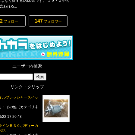
をこよなく愛するOSSANです。 １９７０年代
われる...
2
147
フォロー
フォロワー
ユーザー内検索
リンク・クリップ
イルプレッシャースイッ
リ：その他（カテゴリ未
6/22 17:20:43
ラインＲ３０ボディーカ
お話