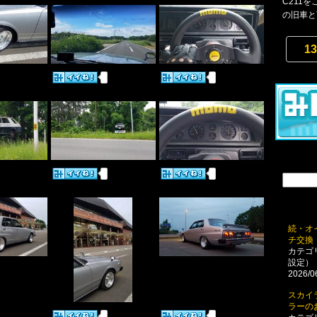
C211
の旧車と言
13
続・オ
チ交換
カテゴ
設定）
2026/0
スカイ
ラーの