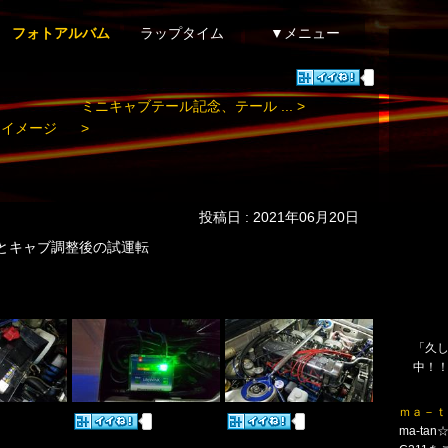
フォトアルバム
ラップタイム
▼メニュー
ミニキャブテール記念、テール ... >
< イメージ
>
投稿日 : 2021年06月20日
とキャブ調整後の試運転
「久し
中！
ｍａ－ｔ
ma-tan☆