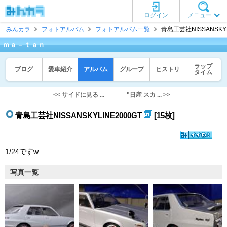
ログイン
メニュー
みんカラ
フォトアルバム
フォトアルバム一覧
青島工芸社NISSANSKYL
ｍａ－ｔａｎ
ラップ
ブログ
愛車紹介
アルバム
グループ
ヒストリ
タイム
<< サイドに見る ...
"日産 スカ ... >>
青島工芸社NISSANSKYLINE2000GT
[15枚]
1/24ですw
写真一覧