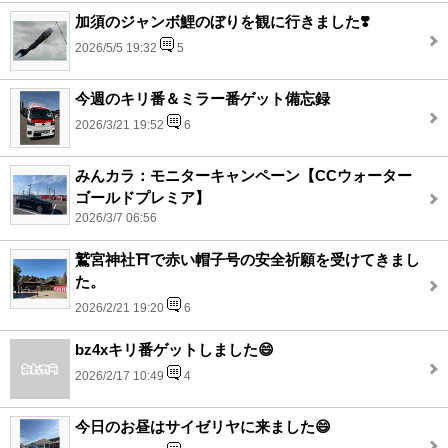
加須のジャンボ鯉のぼりを観に行きました❣️
2026/5/5 19:32
5
今週のキリ番＆ミラー番ゲット備忘録
2026/3/21 19:52
6
みんカラ：モニターキャンペーン【CCウォーター
ゴールドプレミア】
2026/3/7 06:56
鷲宮神社⛩️で赤い帽子号の安全祈願を受けてきまし
た。
2026/2/21 19:20
6
bz4xキリ番ゲットしました😄
2026/2/17 10:49
4
今日のお昼はサイゼリヤに来ました😄