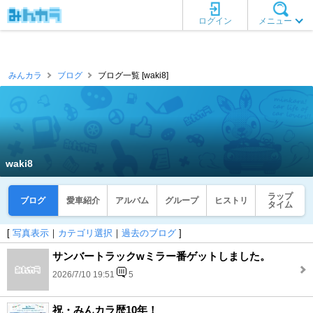
ログイン
メニュー
みんカラ
ブログ
ブログ一覧 [waki8]
waki8
ラップ
ブログ
愛車紹介
アルバム
グループ
ヒストリ
タイム
[
写真表示
｜
カテゴリ選択
｜
過去のブログ
]
サンバートラックwミラー番ゲットしました。
2026/7/10 19:51
5
祝・みんカラ歴10年！