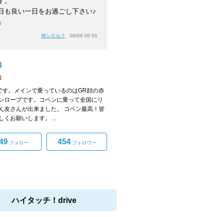
す。
日も良い一日をお過ごし下さい♪
」
何シテル？
08/06 06:56
8
]
i8です。メインで乗っているのはGR顔の赤
ンローブです。コペンに乗って全国にリ
ん友さんが出来ました。 コペン最高！皆
くお願いします。 ...
49
454
フォロー
フォロワー
ハイタッチ！drive