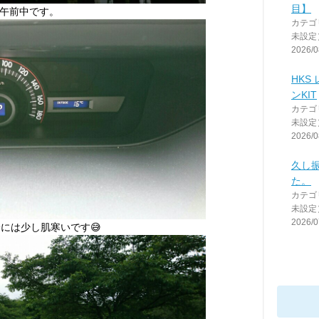
目】
午前中です。
カテゴ
未設定
2026/0
HKS
ンKIT
カテゴ
未設定
2026/0
久し
た。
カテゴ
未設定
2026/0
には少し肌寒いです😅