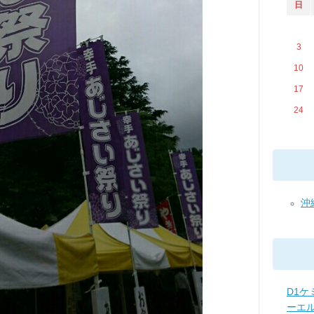
日
3
10
17
24
沖縄
D1ケ
ーエ