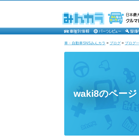
車・自動車SNSみんカラ
>
ブログ
>
ブログ一覧
waki8のページ