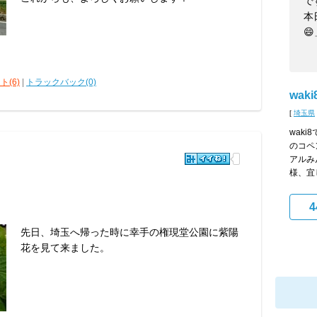
で
本

ト(6)
|
トラックバック(0)
waki
[
埼玉県
wak
のコペ
アルみ
様、宜し
4
先日、埼玉へ帰った時に幸手の権現堂公園に紫陽
花を見て来ました。