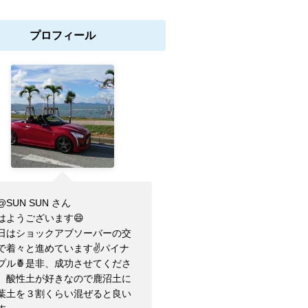
プロフィール
@SUN SUN さん
はようございます😄
日はショックアブソーバーの交
で着々と進めています✌️パイナ
プル🍍是非、成功させてくださ
。酸性土が好きなので鹿沼土に
葉土を３割くらい混ぜると良い