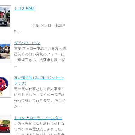
トヨタ bZ4X
重要 フォロー申請さ
れ ...
ダイハツ コペン
重要 フォロー申請される方へ 自
己紹介の無い突然のフォローは
ご遠慮下さい。大変申し訳ござ
...
赤い帽子号 (スバル サンバート
ラック)
定年後の仕事として個人事業主
になりました。マイペースで頑
張って稼いで行きます。 お仕事
が ...
トヨタ カローラフィールダー
大阪へ転勤になり旅行に便利な
ワゴン車を選び楽しみました。