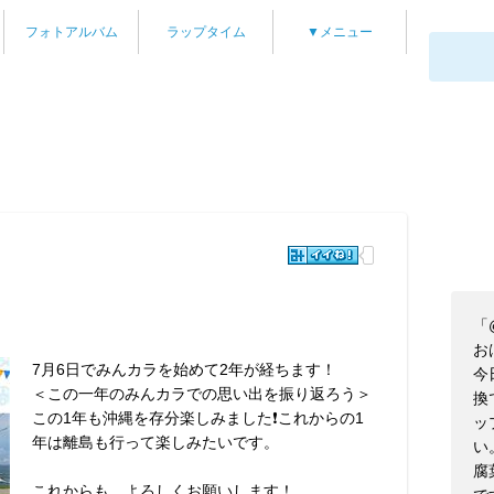
フォトアルバム
ラップタイム
▼メニュー
「
お
7月6日でみんカラを始めて2年が経ちます！
今
＜この一年のみんカラでの思い出を振り返ろう＞
換
この1年も沖縄を存分楽しみました❗これからの1
ッ
年は離島も行って楽しみたいです。
い
腐
これからも、よろしくお願いします！