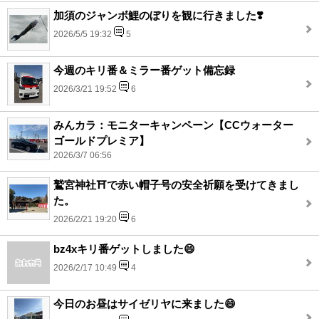
加須のジャンボ鯉のぼりを観に行きました❣️
2026/5/5 19:32
5
今週のキリ番＆ミラー番ゲット備忘録
2026/3/21 19:52
6
みんカラ：モニターキャンペーン【CCウォーター
ゴールドプレミア】
2026/3/7 06:56
鷲宮神社⛩️で赤い帽子号の安全祈願を受けてきまし
た。
2026/2/21 19:20
6
bz4xキリ番ゲットしました😄
2026/2/17 10:49
4
今日のお昼はサイゼリヤに来ました😄