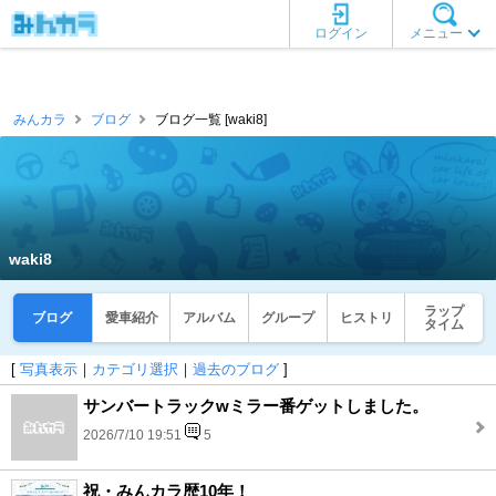
ログイン
メニュー
みんカラ
ブログ
ブログ一覧 [waki8]
waki8
ラップ
ブログ
愛車紹介
アルバム
グループ
ヒストリ
タイム
[
写真表示
｜
カテゴリ選択
｜
過去のブログ
]
サンバートラックwミラー番ゲットしました。
2026/7/10 19:51
5
祝・みんカラ歴10年！